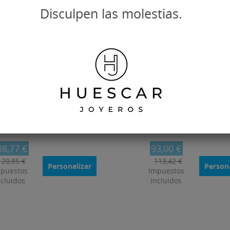
Disculpen las molestias.
elos símbolo vikingo en
Gemelos Huella mascota c
plata de ley
plata de ley
08,77 €
93,00 €
120,85 €
113,42 €
Personalizar
Persona
puestos
Impuestos
ncluidos
incluidos