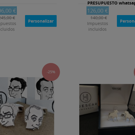
PRESUPUESTO whatsa
96,00 €
126,00 €
245,00 €
140,00 €
Personalizar
Persona
puestos
Impuestos
ncluidos
incluidos
-25%