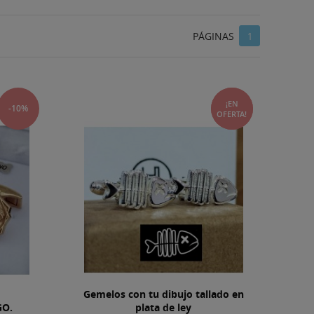
PÁGINAS
1
¡EN
-10%
-15%
OFERTA!
Gemelos con tu dibujo tallado en
GO.
plata de ley