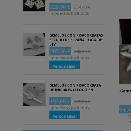
228,96 €
254,40 €
Impuestos incluidos
GEMELOS CON PISACORBATAS
ESCUDO DE ESPAÑA PLATA DE
LEY
207,30 €
230,34 €
Impuestos incluidos
Personalizar
GEMELOS CON PISACORBATA
DE INICIALES O LOGO EN...
Geme
192,69 €
240,86 €
Impuestos incluidos
84,5
Im
Personalizar
i