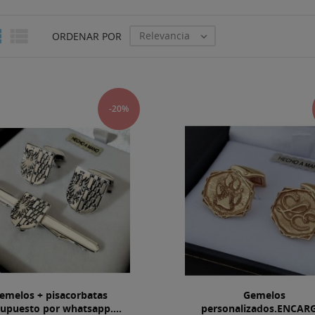


Relevancia
ORDENAR POR

-20%
emelos + pisacorbatas
Gemelos
upuesto por whatsapp....
personalizados.ENCAR