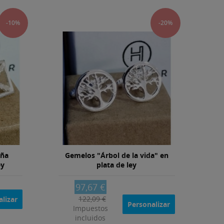
-10%
-20%
oña
Gemelos "Árbol de la vida" en
ey
plata de ley
97,67 €
122,09 €
lizar
Personalizar
Impuestos
incluidos