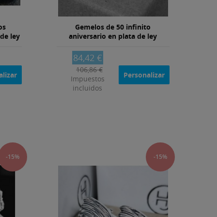
os
Gemelos de 50 infinito
de ley
aniversario en plata de ley
84,42 €
106,86 €
lizar
Personalizar
Impuestos
incluidos
-15%
-15%