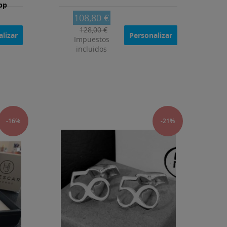
pp
108,80 €
128,00 €
lizar
Personalizar
Impuestos
incluidos
-16%
-21%