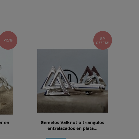
¡EN
-15%
-22%
OFERTA!
or en
Gemelos Valknut o triangulos
entrelazados en plata...