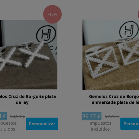
-10%
los Cruz de Borgoña plata
Gemelos Cruz de Borg
de ley
enmarcada plata de l
4 €
89,77 €
93,94 €
99,75 €
puestos
Impuestos
Personalizar
Persona
ncluidos
incluidos