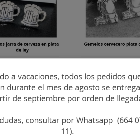
s jarra de cerveza en plata
Gemelos cervecero plata 
de ley
8,65 €
90,85 €
116,06 €
106,88 €
do a vacaciones, todos los pedidos qu
Personalizar
Persona
puestos
Impuestos
ncluidos
incluidos
en durante el mes de agosto se entreg
rtir de septiembre por orden de llegad
dudas, consultar por Whatsapp (664 0
-10%
11).