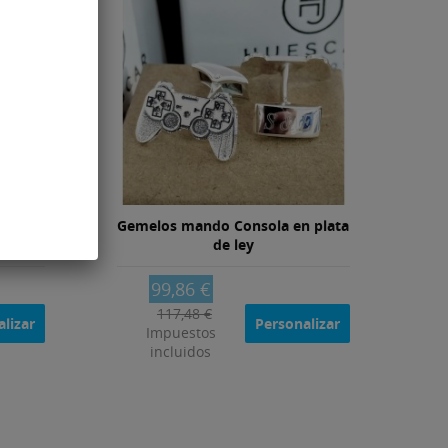
orazón
Gemelos mando Consola en plata
de ley
99,86 €
117,48 €
lizar
Personalizar
Impuestos
incluidos