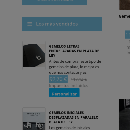
Gemel
Los más vendidos
1
GEMELOS LETRAS
Im
ENTRELAZADAS EN PLATA DE
i
LEY
Antes de comprar este tipo de
gemelos de plata, lo mejor es
que nos contacte y así
podemos realizar mejor
92,76 €
117,42 €
nuestro trabajo, ya que antes
Impuestos incluidos
de cortar...
Personalizar
GEMELOS INICIALES
DESPLAZADAS EN PARALELO
PLATA DE LEY
Los gemelos de iniciales