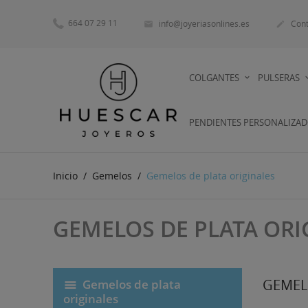
664 07 29 11
info@joyeriasonlines.es
Cont


COLGANTES
PULSERAS
PENDIENTES PERSONALIZA
Inicio
Gemelos
Gemelos de plata originales
GEMELOS DE PLATA ORI
GEMEL
Gemelos de plata
originales