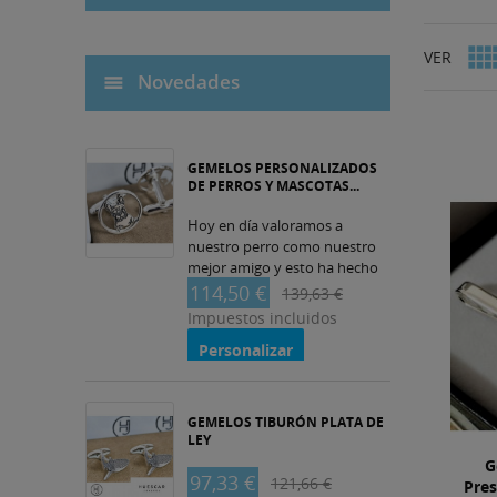
VER
Novedades
GEMELOS PERSONALIZADOS
DE PERROS Y MASCOTAS...
Hoy en día valoramos a
nuestro perro como nuestro
mejor amigo y esto ha hecho
que los gemelos de perros y
114,50 €
139,63 €
mascotas en plata de ley con
Impuestos incluidos
distintas...
Personalizar
GEMELOS TIBURÓN PLATA DE
LEY
G
97,33 €
121,66 €
Pres