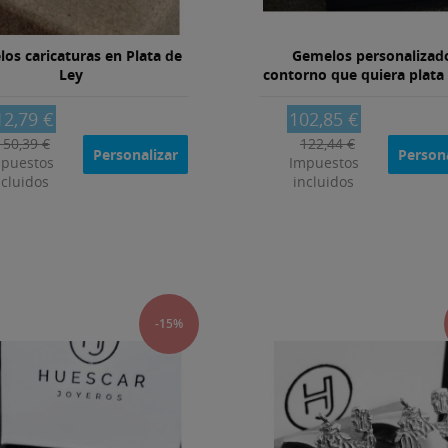
os caricaturas en Plata de
Gemelos personalizad
Ley
contorno que quiera plata 
12,79 €
102,85 €
150,39 €
122,44 €
Personalizar
Persona
puestos
Impuestos
ncluidos
incluidos
-15%