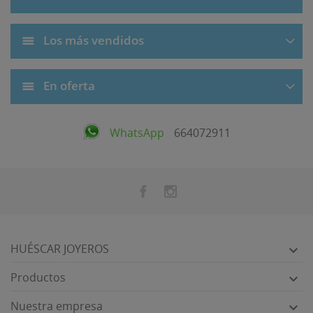
Los más vendidos
En oferta
WhatsApp
664072911
HUÉSCAR JOYEROS

Productos

Nuestra empresa
