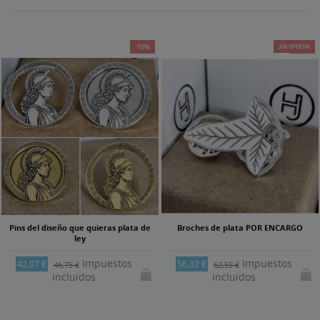
-10%
¡EN OFERTA!
-10%
Pins del diseño que quieras plata de
Broches de plata POR ENCARGO
ley
Impuestos
Impuestos
42,07 €
56,32 €
46,75 €
62,58 €
incluidos
incluidos