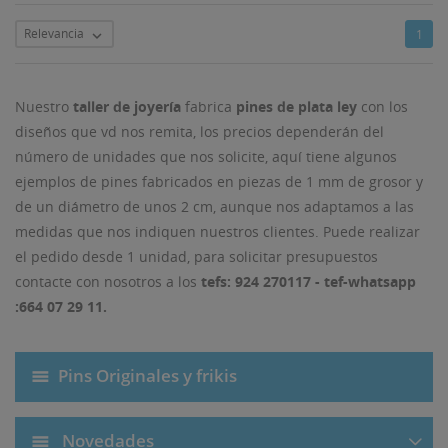
Relevancia
1

Nuestro
taller de joyería
fabrica
pines de plata ley
con los
diseños que vd nos remita, los precios dependerán del
número de unidades que nos solicite, aquí tiene algunos
ejemplos de pines fabricados en piezas de 1 mm de grosor y
de un diámetro de unos 2 cm, aunque nos adaptamos a las
medidas que nos indiquen nuestros clientes. Puede realizar
el pedido desde 1 unidad, para solicitar presupuestos
contacte con nosotros a los
tefs: 924 270117 - tef-whatsapp
:664 07 29 11.
Pins Originales y frikis
Novedades