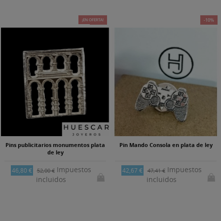
¡EN OFERTA!
-10%
-10%
Pins publicitarios monumentos plata
Pin Mando Consola en plata de ley
de ley
Impuestos
Impuestos
46,80 €
42,67 €
52,00 €
47,41 €
incluidos
incluidos