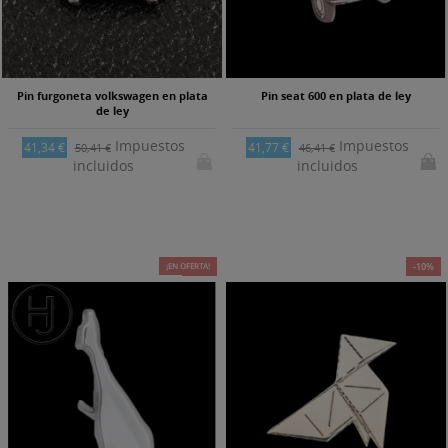
Pin furgoneta volkswagen en plata
Pin seat 600 en plata de ley
de ley
Impuestos
Impuestos
41,34 €
41,77 €
50,41 €
46,41 €
incluidos
incluidos
¡EN OFERTA!
-15%
-10%