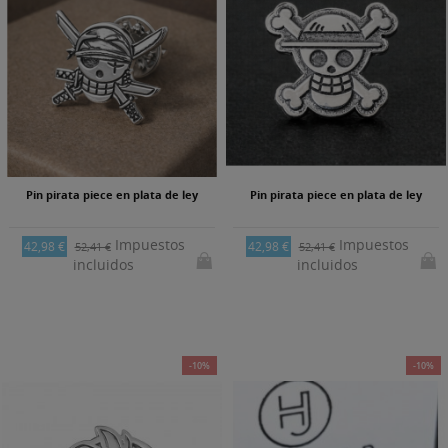
Pin pirata piece en plata de ley
Pin pirata piece en plata de ley
Impuestos
Impuestos
42,98 €
42,98 €
52,41 €
52,41 €
incluidos
incluidos
-10%
-10%