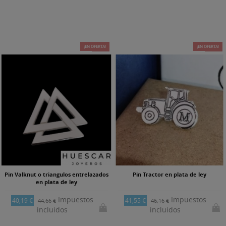
¡EN OFERTA!
-10%
¡EN OFERTA!
-10%
Pin Valknut o triangulos entrelazados
Pin Tractor en plata de ley
en plata de ley
Impuestos
Impuestos
40,19 €
41,55 €
44,66 €
46,16 €
incluidos
incluidos