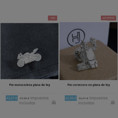
-10%
¡EN OFERTA!
-18%
Pin motocicleta plata de ley
Pin cervecero en plata de ley
Impuestos
Impuestos
43,07 €
42,98 €
47,86 €
52,41 €
incluidos
incluidos