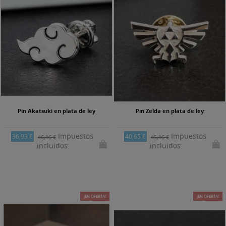
Pin Akatsuki en plata de ley
Pin Zelda en plata de ley
Impuestos
Impuestos
36,93 €
40,65 €
46,16 €
45,16 €
incluidos
incluidos
¡EN OFERTA!
-18%
¡EN OFERTA!
-18%