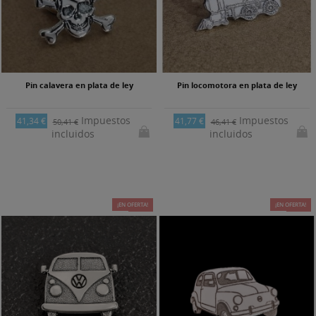
Pin calavera en plata de ley
Pin locomotora en plata de ley
Impuestos
Impuestos
41,34 €
41,77 €
50,41 €
46,41 €
incluidos
incluidos
¡EN OFERTA!
-18%
¡EN OFERTA!
-10%