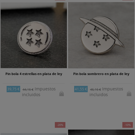
Pin bola 4 estrellas en plata de ley
Pin bola sombrero en plata de ley
Impuestos
Impuestos
39,75 €
41,55 €
44,16 €
46,16 €
incluidos
incluidos
-20%
-10%