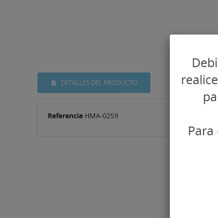
Debi
realic
DETALLES DEL PRODUCTO
pa
Referencia
HMA-0259
Para 
16