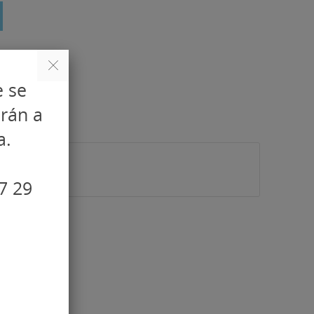
e se
arán a
a.
7 29
ÍA: