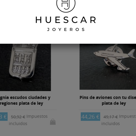
-10%
ignia escudos ciudades y
Pins de aviones con tu dis
regiones plata de ley
plata de ley
3 €
44,26 €
Impuestos
Impuest
50,92 €
49,17 €
incluidos
incluidos