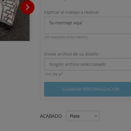

Explicar el trabajo a realizar
250 caracteres como máximo
Enviar archivo de su diseño
Ningún archivo seleccionado
.png .jpg .gif
GUARDAR PERSONALIZACIÓN
ACABADO