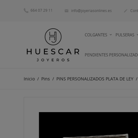
664 07 29 11
info@joyeriasonlines.es
Cont


COLGANTES
PULSERAS
PENDIENTES PERSONALIZA
Inicio
Pins
PINS PERSONALIZADOS PLATA DE LEY