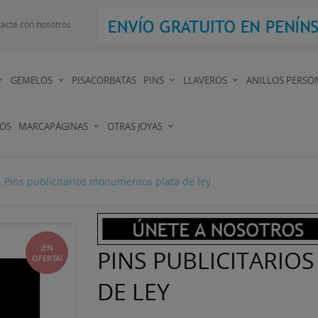
acte con nosotros
GEMELOS
PISACORBATAS
PINS
LLAVEROS
ANILLOS PERSO
DOS
MARCAPÁGINAS
OTRAS JOYAS
Pins publicitarios monumentos plata de ley
¡EN
PINS PUBLICITARI
OFERTA!
DE LEY