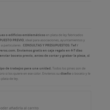
uas o edificios emblemáticos
en plata de ley fabricados
PUESTO PREVIO
, ideal para asociaciones, ayuntamientos y
a particulares .
CONSULTAS Y PRESUPUESTOS: Tef /
ros.com. Enviamos gratis en caja regalo en 4-7 días
nviar boceto previo, antes de cortar y grabar la pieza, si
tipo de trabajos para una unidad.
Todos los pines son de
ro si los quiere en ese color.
Envíenos su
diseño
o boceto y le
 plata de ley.
oder añadirla al carrito