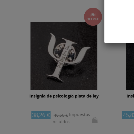
¡EN
10%
-18%
OFERTA!
ley
Insignia de psicología plata de ley
Ins
38,26 €
45,8
Impuestos
46,66 €
incluidos