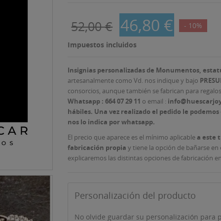
46,80 €
52,00 €
- 10%
Impuestos incluidos
Insignias personalizadas de Monumentos, estat
artesanalmente como Vd. nos indique y bajo
PRESU
consorcios, aunque también se fabrican para regalos 
Whatsapp : 664 07 29 11
o email :
info@huescarjoye
hábiles.
Una vez realizado el pedido le podemos e
nos lo indica por whatsapp.
El precio que aparece es el mínimo aplicable
a este 
fabricación propia
y tiene la opción de bañarse en o
explicaremos las distintas opciones de fabricación en
Personalización del producto
No olvide guardar su personalización para p