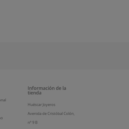
Información de la
tienda
onal
Huéscar Joyeros
Avenida de Cristóbal Colón,
no
nº 9 B