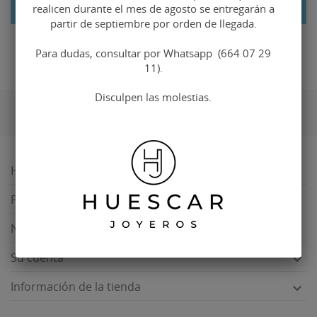
En oferta
realicen durante el mes de agosto se entregarán a
partir de septiembre por orden de llegada.
WhatsApp
664072911
Para dudas, consultar por Whatsapp (664 07 29
11).
Disculpen las molestias.
HUÉSCAR JOYEROS

Productos

Nuestra empresa

Su cuenta

Información de la tienda
