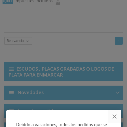
Impuestos incluidos
0,00 €
Relevancia
1

ESCUDOS , PLACAS GRABADAS O LOGOS DE
PLATA PARA ENMARCAR
Novedades
Los más vendidos
Debido a vacaciones, todos los pedidos que se