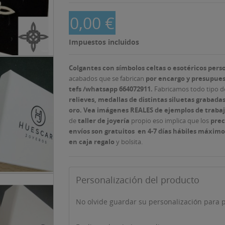
0,00 €
Impuestos incluidos
Colgantes con símbolos celtas o esotéricos pers
acabados que se fabrican
por encargo y presupues
tefs /whatsapp 664072911.
Fabricamos todo tipo d
relieves, medallas de distintas siluetas grabad
oro. Vea imágenes REALES de ejemplos de trabaj
de
taller de joyería
propio eso implica que los
prec
envíos son gratuitos en 4-7 días hábiles máxim
en caja regalo
y bolsita.
Personalización del producto
No olvide guardar su personalización para p