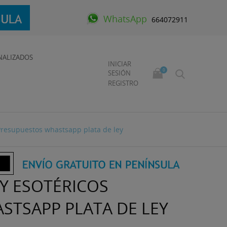
WhatsApp
664072911
NALIZADOS
INICIAR
0
SESIÓN
REGISTRO
 Presupuestos whastsapp plata de ley
Y ESOTÉRICOS
STSAPP PLATA DE LEY