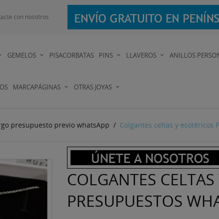
acte con nosotros
GEMELOS
PISACORBATAS
PINS
LLAVEROS
ANILLOS PERSO
DOS
MARCAPÁGINAS
OTRAS JOYAS
argo presupuesto previo whatsApp
Colgantes celtas y esotéricos
COLGANTES CELTAS 
PRESUPUESTOS WHA