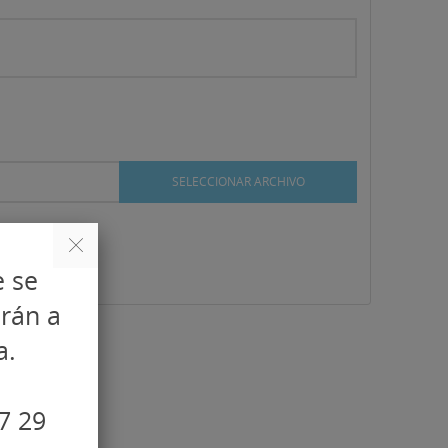
SELECCIONAR ARCHIVO
e se
arán a
a.
7 29