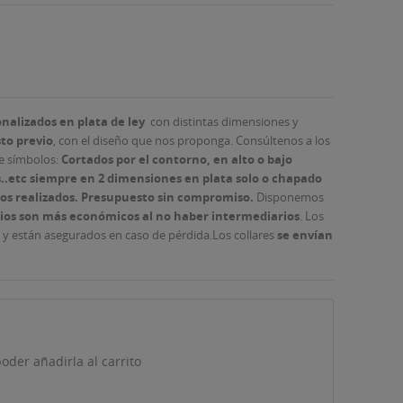
onalizados en plata de ley
con distintas dimensiones y
to previo
, con el diseño que nos proponga. Consúltenos a los
e símbolos:
Cortados por el contorno, en alto o bajo
as..etc siempre en 2 dimensiones en plata solo o chapado
os realizados.
Presupuesto sin compromiso.
Disponemos
ios son más económicos al no haber intermediarios
. Los
o
y están asegurados en caso de pérdida.Los collares
se envían
oder añadirla al carrito