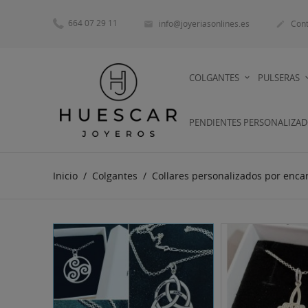
664 07 29 11
info@joyeriasonlines.es
Cont


COLGANTES
PULSERAS
PENDIENTES PERSONALIZA
Inicio
Colgantes
Collares personalizados por enc