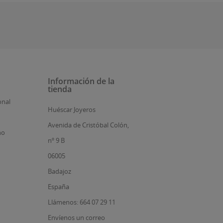
Información de la
tienda
onal
Huéscar Joyeros
Avenida de Cristóbal Colón,
no
nº 9 B
06005
Badajoz
España
Llámenos: 664 07 29 11
Envíenos un correo