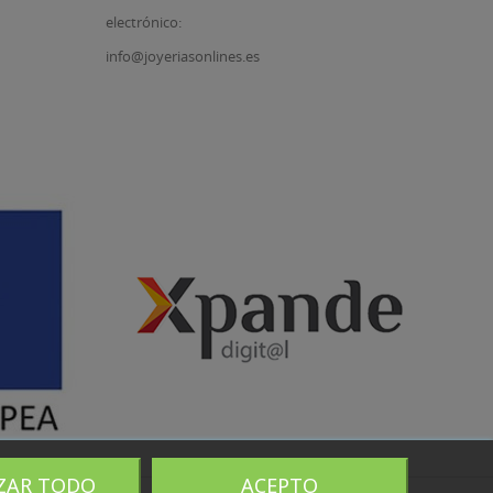
electrónico:
info@joyeriasonlines.es
ZAR TODO
ACEPTO