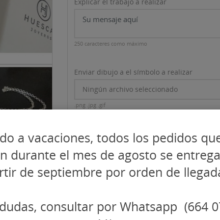
Explicar el trabajo a realizar
250 caracteres como máximo
Enviar dibujo a el símbolo a realizar
Ningún archivo seleccionado
.png .jpg .gif
GUARDAR PERSONALIZACIÓN
do a vacaciones, todos los pedidos qu
en durante el mes de agosto se entreg
rtir de septiembre por orden de llegad
CANTIDAD
AL CARRITO
dudas, consultar por Whatsapp (664 0