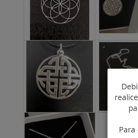
Debi
realic
pa
Para 