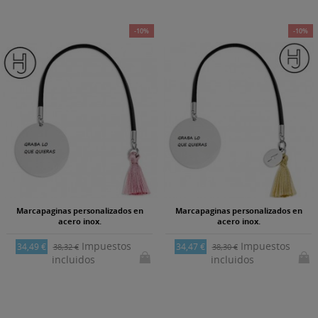
-10%
-10%
Marcapaginas personalizados en
Marcapaginas personalizados en
acero inox.
acero inox.
Impuestos
Impuestos
34,49 €
34,47 €
38,32 €
38,30 €
incluidos
incluidos