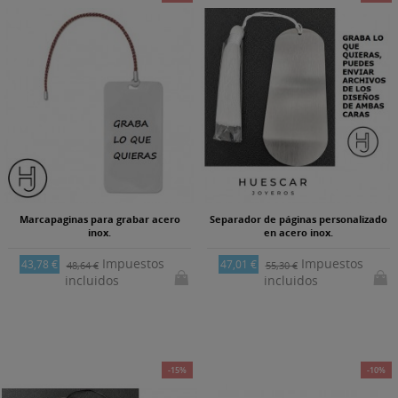
Marcapaginas para grabar acero
Separador de páginas personalizado
inox.
en acero inox.
Impuestos
Impuestos
43,78 €
47,01 €
48,64 €
55,30 €
incluidos
incluidos
-15%
-10%