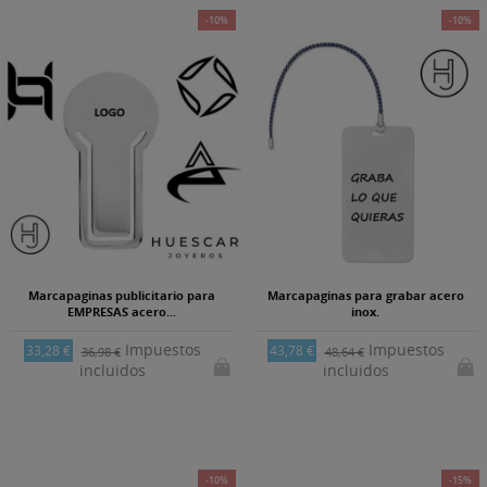
-10%
-10%
Marcapaginas publicitario para
Marcapaginas para grabar acero
EMPRESAS acero...
inox.
Impuestos
Impuestos
33,28 €
43,78 €
36,98 €
48,64 €
incluidos
incluidos
-10%
-15%