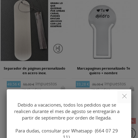
Separador de páginas personalizado
Marcapaginas personalizado Te
en acero inox.
quiero + nombre
Impuestos
Impuestos
49,56 €
33,28 €
58,30 €
36,98 €
incluidos
incluidos
Debido a vacaciones, todos los pedidos que se
realicen durante el mes de agosto se entregarán a
partir de septiembre por orden de llegada.
-15%
-15%
Para dudas, consultar por Whatsapp (664 07 29
11).