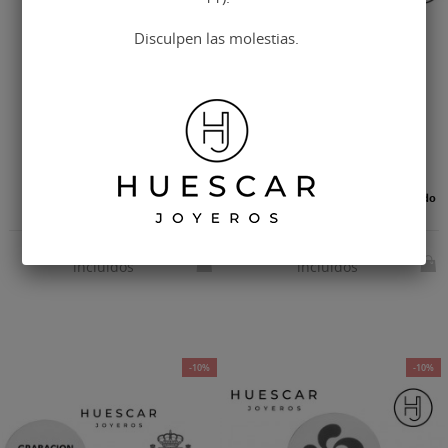
Disculpen las molestias.
Separadores de páginas para
Separador de páginas personalizado
profesores...
en acero inox.
Impuestos
Impuestos
49,52 €
49,56 €
58,25 €
58,30 €
incluidos
incluidos
-10%
-10%