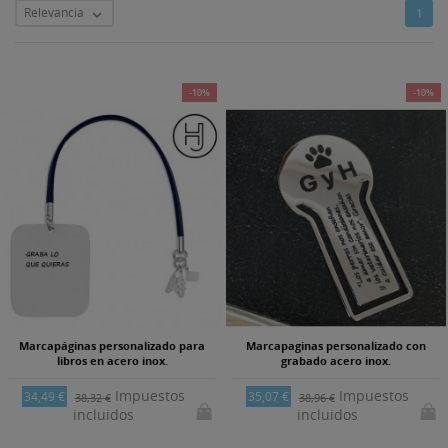
Relevancia
1

-10%
-10%
Marcapáginas personalizado para
Marcapaginas personalizado con
libros en acero inox.
grabado acero inox.
Impuestos
Impuestos
34,49 €
35,07 €
38,32 €
38,96 €
incluidos
incluidos