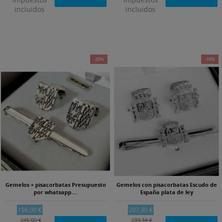
incluidos
incluidos
-20%
-10%
Gemelos + pisacorbatas Presupuesto
Gemelos con pisacorbatas Escudo de
por whatsapp....
España plata de ley
196,00 €
207,30 €
245,00 €
230,34 €