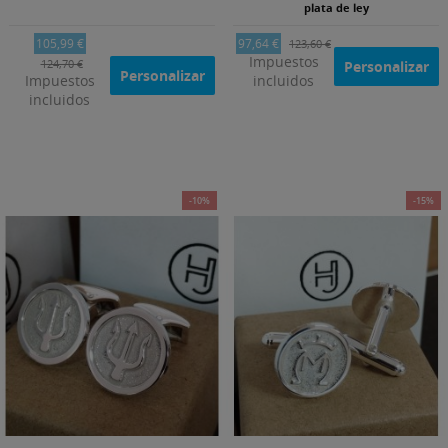
plata de ley
105,99 €
97,64 €
123,60 €
Impuestos
124,70 €
Personalizar
Personalizar
Impuestos
incluidos
incluidos
-10%
-15%