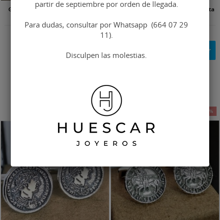
partir de septiembre por orden de llegada.
Gemelos Hierro ganadero en plata
Gemelos grabados tipo escudo plata
de ley
de ley
Para dudas, consultar por Whatsapp (664 07 29
11).
113,60 €
101,16 €
142,00 €
119,01 €
Personalizar
Personalizar
Impuestos
Impuestos
Disculpen las molestias.
incluidos
incluidos
-15%
-15%