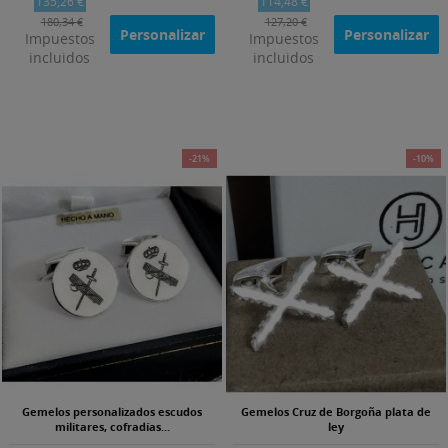
135,26 €
114,48 €
180,34 €
127,20 €
Personalizar
Personalizar
Impuestos
Impuestos
incluidos
incluidos
-21%
-10%
Gemelos personalizados escudos
Gemelos Cruz de Borgoña plata de
militares, cofradías...
ley