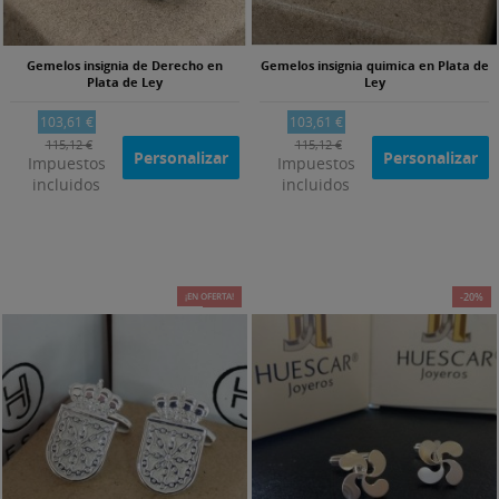
Gemelos insignia de Derecho en
Gemelos insignia quimica en Plata de
Plata de Ley
Ley
103,61 €
103,61 €
115,12 €
115,12 €
Personalizar
Personalizar
Impuestos
Impuestos
incluidos
incluidos
¡EN OFERTA!
-25%
-20%