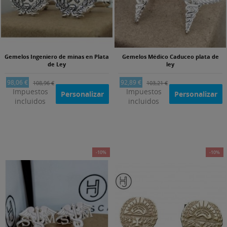
Gemelos Ingeniero de minas en Plata
Gemelos Médico Caduceo plata de
de Ley
ley
98,06 €
92,89 €
108,96 €
103,21 €
Impuestos
Impuestos
Personalizar
Personalizar
incluidos
incluidos
-10%
-10%