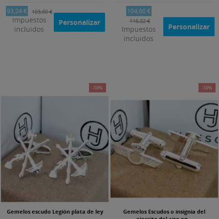
93,24 €
104,60 €
103,60 €
Impuestos
116,22 €
Personalizar
Personalizar
incluidos
Impuestos
incluidos
-10%
-10%
Gemelos escudo Legión plata de ley
Gemelos Escudos o insignia del
ejercito del aire en...