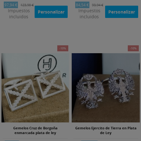
97,94 €
84,54 €
123,98 €
93,94 €
Impuestos
Impuestos
Personalizar
Personalizar
incluidos
incluidos
-10%
-10%
Gemelos Cruz de Borgoña
Gemelos Ejercito de Tierra en Plata
enmarcada plata de ley
de Ley