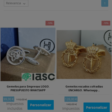
Relevancia
1

-10%
-10%
Gemelos para Empresas LOGO.
Gemelos escudos cofradías
PRESUPUESTO WHATSAPP
ENCARGO. Whatsapp...
99,00 €
126,00 €
110,00 €
Impuestos
140,00 €
Personalizar
Personalizar
incluidos
Impuestos