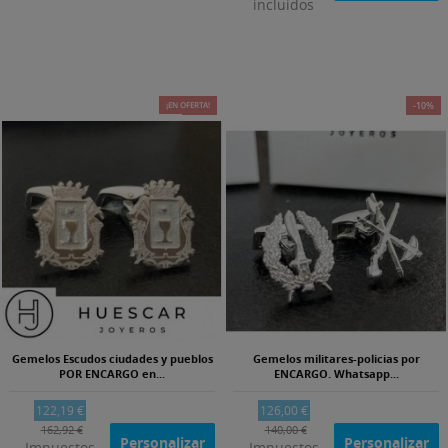
incluidos
¡EN OFERTA!
-25%
-10%
Gemelos Escudos ciudades y pueblos
Gemelos militares-policias por
POR ENCARGO en...
ENCARGO. Whatsapp...
122,19 €
126,00 €
162,92 €
140,00 €
Personalizar
Personalizar
Impuestos
Impuestos