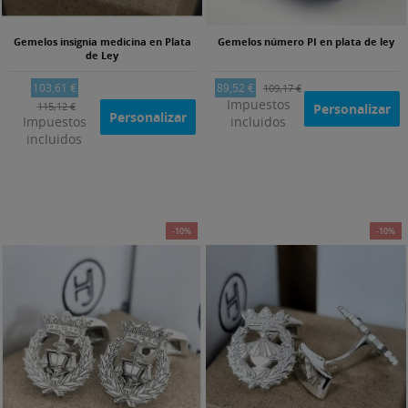
Gemelos insignia medicina en Plata
Gemelos número PI en plata de ley
de Ley
103,61 €
89,52 €
109,17 €
Impuestos
115,12 €
Personalizar
Personalizar
Impuestos
incluidos
incluidos
-10%
-10%