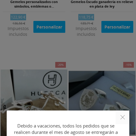
Gemelos personalizados con
Gemelos Escudo ganadería en relieve
símbolos, emblemas o...
en plata de ley
122,90 €
118,75 €
136,56 €
139,71 €
Personalizar
Personalizar
Impuestos
Impuestos
incluidos
incluidos
-20%
-15%
Debido a vacaciones, todos los pedidos que se
realicen durante el mes de agosto se entregarán a