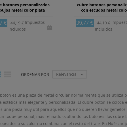
e botones personalizados
cubre botones personali
bujos metal color plata
con escudos metal color
7 €
39,77 €
Impuestos
Impuest
44,19 €
44,19 €
incluidos
incluidos


Relevancia
ORDENAR POR

botón es una pieza de metal circular normalmente que se utiliza p
a estética más elegante y personalizada. El cubre botón se coloca 
 es una pieza muy útil para aquellos que no quieren llevar gemelos
un toque personal, más refinado ocultando los botones. los cubre b
ropeados o su color no combina con el resto del traje. En Huéscar