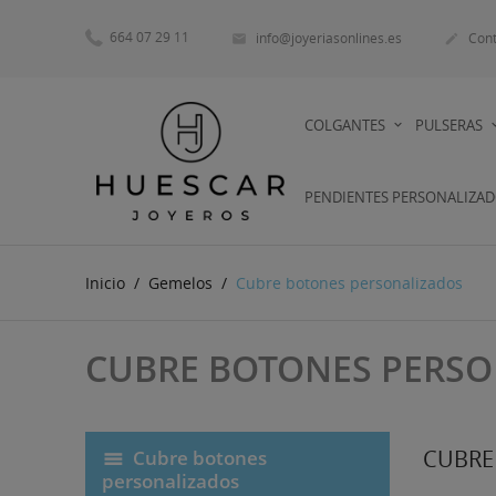
664 07 29 11
info@joyeriasonlines.es
Cont


COLGANTES
PULSERAS
PENDIENTES PERSONALIZA
Inicio
Gemelos
Cubre botones personalizados
CUBRE BOTONES PERSO
CUBRE
Cubre botones
personalizados