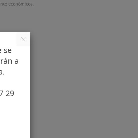
mente económicos.
e se
arán a
a.
7 29