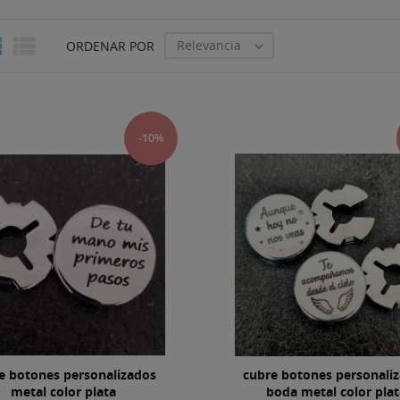


Relevancia
ORDENAR POR

-10%
e botones personalizados
cubre botones personali
metal color plata
boda metal color plat