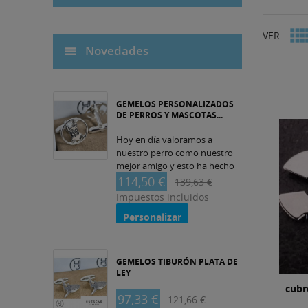
VER
Novedades
GEMELOS PERSONALIZADOS
DE PERROS Y MASCOTAS...
Hoy en día valoramos a
nuestro perro como nuestro
mejor amigo y esto ha hecho
que los gemelos de perros y
114,50 €
139,63 €
mascotas en plata de ley con
Impuestos incluidos
distintas...
Personalizar
GEMELOS TIBURÓN PLATA DE
LEY
cubr
97,33 €
121,66 €