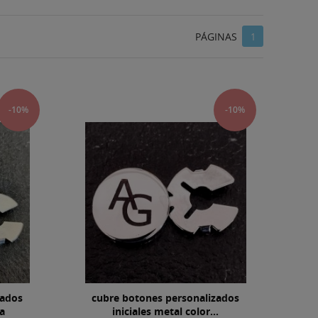
PÁGINAS
1
-10%
-10%
zados
cubre botones personalizados
a
iniciales metal color...