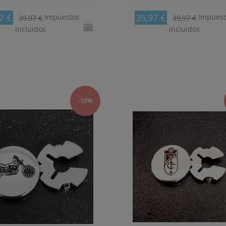
7 €
35,97 €
Impuestos
Impuest
39,97 €
39,97 €
incluidos
incluidos
-10%