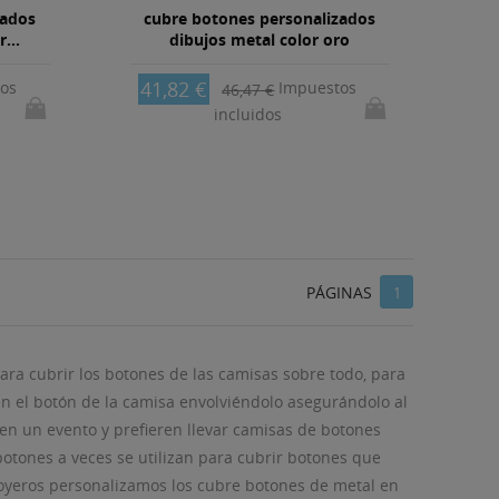
zados
cubre botones personalizados
...
dibujos metal color oro
41,82 €
os
Impuestos
46,47 €
incluidos
PÁGINAS
1
ara cubrir los botones de las camisas sobre todo, para
en el botón de la camisa envolviéndolo asegurándolo al
 en un evento y prefieren llevar camisas de botones
otones a veces se utilizan para cubrir botones que
 joyeros personalizamos los cubre botones de metal en