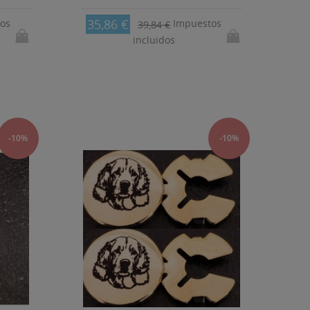
35,86 €
os
Impuestos
39,84 €
incluidos
-10%
-10%