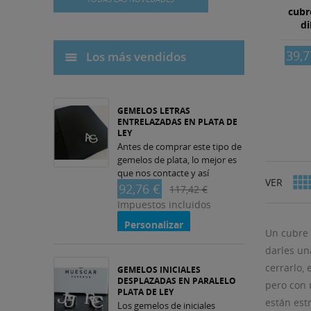
cubr
di
39,7
Los más vendidos
GEMELOS LETRAS
ENTRELAZADAS EN PLATA DE
LEY
Antes de comprar este tipo de
gemelos de plata, lo mejor es
que nos contacte y así
VER
podemos realizar mejor
92,76 €
117,42 €
nuestro trabajo, ya que antes
Impuestos incluidos
de cortar...
Personalizar
Un cubre 
darles un
cerrarlo,
GEMELOS INICIALES
DESPLAZADAS EN PARALELO
pero con 
PLATA DE LEY
están est
Los gemelos de iniciales