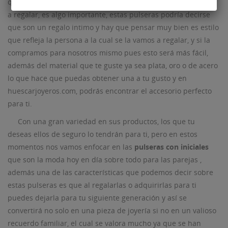
que luzca única para ti y para la persona a la cual se la vayas
a regalar, es algo importante, estas pulseras podría decirse
que son un regalo intimo y hay que pensar muy bien es estilo
que refleja la persona a la cual se la vamos a regalar, y si la
compramos para nosotros mismo pues esto será más fácil,
además del material que te guste ya sea plata, oro o de acero
lo que hace que puedas obtener una a tu gusto y en
huescarjoyeros.com, podrás encontrar el accesorio perfecto
para ti.
Con una gran variedad en sus productos, los que tu
deseas ellos de seguro lo tendrán para ti, pero en estos
momentos nos vamos enfocar en las
pulseras con iniciales
que son la moda hoy en día sobre todo para las parejas ,
además una de las características que podemos decir sobre
estas pulseras es que al regalarlas o adquirirlas para ti
puedes dejarla para tu siguiente generación y así se
convertirá no solo en una pieza de joyería si no en un valioso
recuerdo familiar, el cual se valora mucho ya que se han