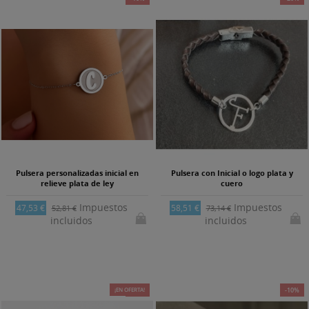
Pulsera personalizadas inicial en
Pulsera con Inicial o logo plata y
relieve plata de ley
cuero
Impuestos
Impuestos
47,53 €
58,51 €
52,81 €
73,14 €
incluidos
incluidos
¡EN OFERTA!
-15%
-10%