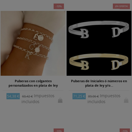
-10%
¡EN OFERTA!
-20%
Pulseras con colgantes
Pulseras de Iniciales ó números en
personalizados en plata de ley
plata de ley y/o...
Impuestos
Impuestos
54,38 €
71,25 €
60,42 €
89,06 €
incluidos
incluidos
-10%
-20%