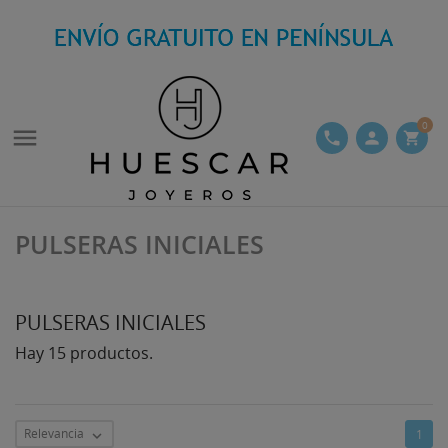
0

phone
person
shopping_cart
PULSERAS INICIALES
PULSERAS INICIALES
Hay 15 productos.
Relevancia
1
