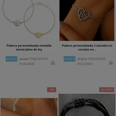
Pulsera personalizadas medalla
Pulsera personalizada 2 iniciales en
inicial plata de ley
corazón en...
Impuestos
Impuestos
40,45 €
52,08 €
44,94 €
57,87 €
incluidos
incluidos
-10%
¡EN OFERTA!
-15%