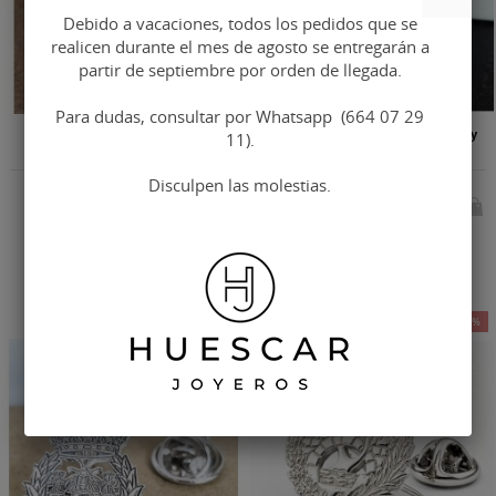
Debido a vacaciones, todos los pedidos que se
realicen durante el mes de agosto se entregarán a
partir de septiembre por orden de llegada.
Para dudas, consultar por Whatsapp (664 07 29
Pin de derecho en plata de ley
Pin balanza justicia en plata de ley
11).
Disculpen las molestias.
Impuestos
Impuestos
38,72 €
38,12 €
48,40 €
47,66 €
incluidos
incluidos
-20%
-20%