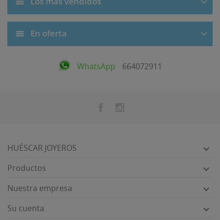
Los más vendidos
En oferta
WhatsApp
664072911
HUÉSCAR JOYEROS

Productos

Nuestra empresa

Su cuenta
