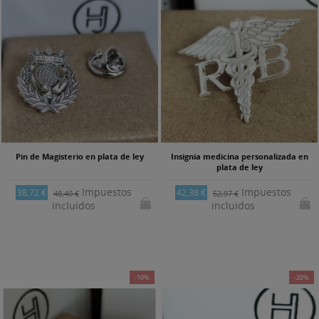
Pin de Magisterio en plata de ley
Insignia medicina personalizada en
plata de ley
Impuestos
Impuestos
38,72 €
42,38 €
48,40 €
52,97 €
incluidos
incluidos
-10%
-20%