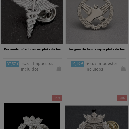
Pin medico Caduceo en plata de ley
Insignia de fisioterapia plata de ley
Impuestos
Impuestos
37,57 €
40,19 €
46,96 €
44,66 €
incluidos
incluidos
-20%
-20%