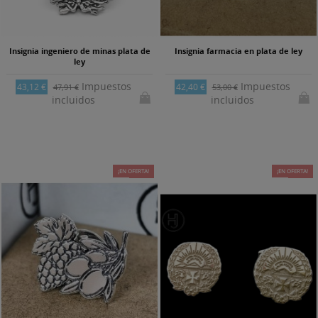
Insignia ingeniero de minas plata de
Insignia farmacia en plata de ley
ley
Impuestos
Impuestos
43,12 €
42,40 €
47,91 €
53,00 €
incluidos
incluidos
¡EN OFERTA!
-18%
¡EN OFERTA!
-18%