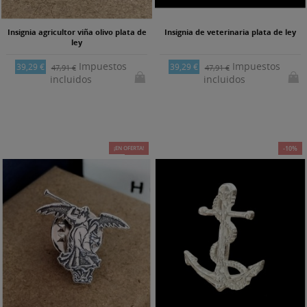
Insignia agricultor viña olivo plata de
Insignia de veterinaria plata de ley
ley
Impuestos
Impuestos
39,29 €
39,29 €
47,91 €
47,91 €
incluidos
incluidos
¡EN OFERTA!
-18%
-10%