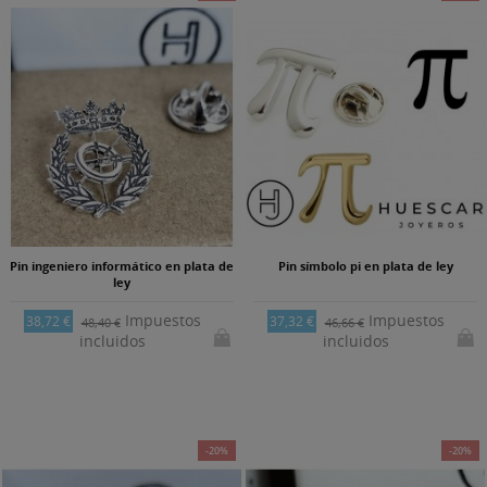
Pin ingeniero informático en plata de
Pin símbolo pi en plata de ley
ley
Impuestos
Impuestos
38,72 €
37,32 €
48,40 €
46,66 €
incluidos
incluidos
-20%
-20%