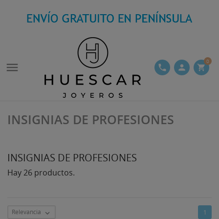
0

phone
person
shopping_cart
INSIGNIAS DE PROFESIONES
INSIGNIAS DE PROFESIONES
Hay 26 productos.
Relevancia
1
