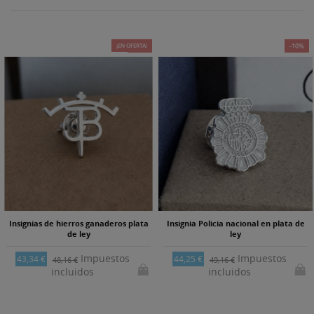
¡EN OFERTA!
-10%
-10%
Insignias de hierros ganaderos plata
Insignia Policia nacional en plata de
de ley
ley
Impuestos
Impuestos
43,34 €
44,25 €
48,16 €
49,16 €
incluidos
incluidos