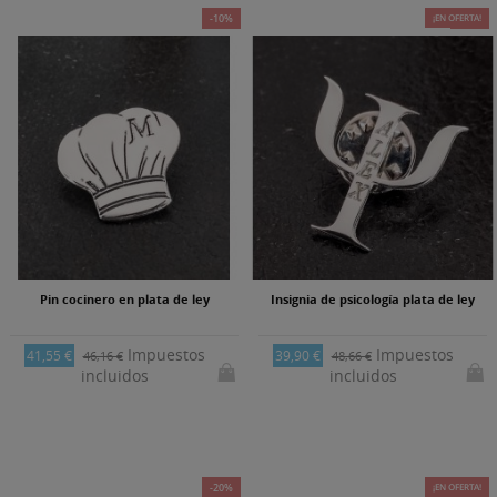
-10%
¡EN OFERTA!
-18%
Pin cocinero en plata de ley
Insignia de psicología plata de ley
Impuestos
Impuestos
41,55 €
39,90 €
46,16 €
48,66 €
incluidos
incluidos
-20%
¡EN OFERTA!
-20%