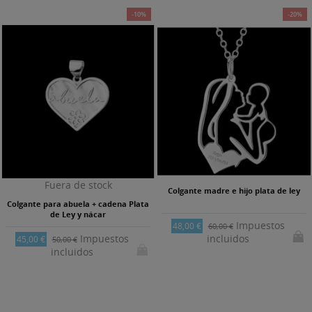
-10%
-20%
Fuera de stock
Colgante madre e hijo plata de ley
Colgante para abuela + cadena Plata
de Ley y nácar
Impuestos
48,00 €
60,00 €
Impuestos
incluidos
45,00 €
50,00 €
incluidos