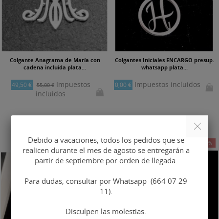
Colgante Anagrama de María con
Colgantes Iniciales ENCARGO presup.
cadena incluida plata...
whatsapp plata...
Impuestos
Impuestos incluidos
49,50 €
0,00 €
55,00 €
incluidos
Debido a vacaciones, todos los pedidos que se
-10%
-10%
realicen durante el mes de agosto se entregarán a
partir de septiembre por orden de llegada.
Para dudas, consultar por Whatsapp (664 07 29
11).
Disculpen las molestias.