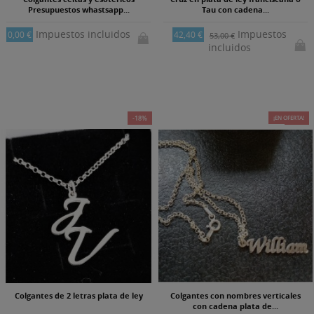
Presupuestos whastsapp...
Tau con cadena...
Impuestos incluidos
Impuestos
0,00 €
42,40 €
53,00 €
incluidos
-18%
¡EN OFERTA!
-18%
Colgantes de 2 letras plata de ley
Colgantes con nombres verticales
con cadena plata de...