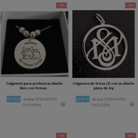
-10%
-10%
Colgantes para profesoras diseño
Colgantes de letras (2) con su diseño
libre con firmas...
plata de ley
Impuestos
Impuestos
67,50 €
42,41 €
75,00 €
47,12 €
incluidos
incluidos
-10%
-20%