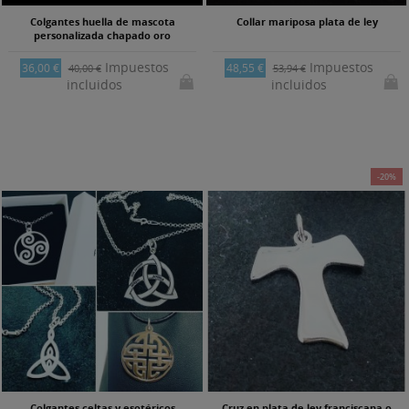
Colgantes huella de mascota
Collar mariposa plata de ley
personalizada chapado oro
Impuestos
Impuestos
36,00 €
48,55 €
40,00 €
53,94 €
incluidos
incluidos
-20%
Colgantes celtas y esotéricos
Cruz en plata de ley franciscana o