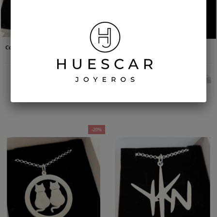
Colgante para profesora con cadena
Colgantes huella de mascota
incluida en plata...
personalizada plata de ley
Impuestos
Impuestos
49,50 €
42,41 €
55,00 €
47,12 €
incluidos
incluidos
-20%