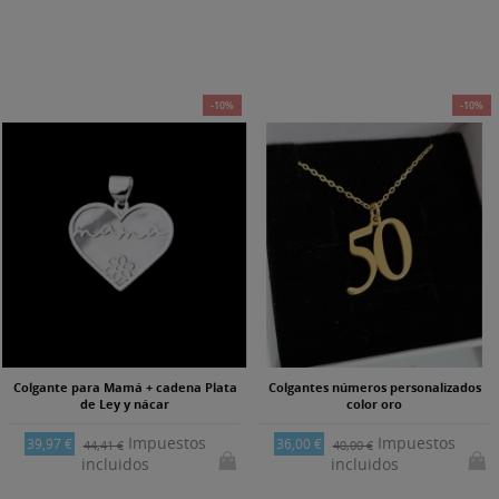
-10%
-10%
Colgante para Mamá + cadena Plata
Colgantes números personalizados
de Ley y nácar
color oro
Impuestos
Impuestos
39,97 €
36,00 €
44,41 €
40,00 €
incluidos
incluidos