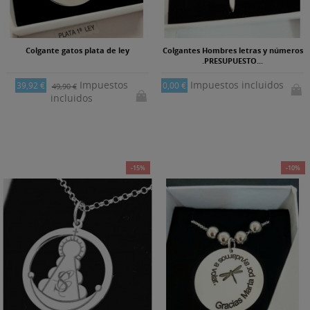
Colgante gatos plata de ley
Colgantes Hombres letras y números
.PRESUPUESTO...
Impuestos
Impuestos incluidos
39,92 €
0,00 €
49,90 €
incluidos
-15%
-10%