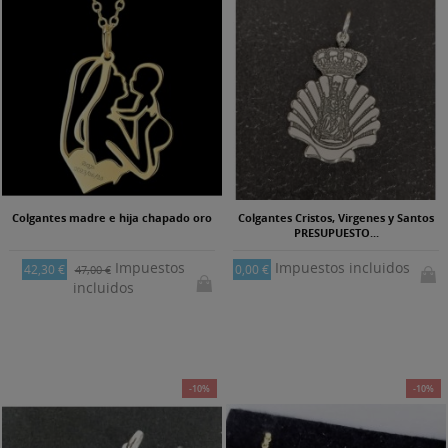
Colgantes madre e hija chapado oro
Colgantes Cristos, Virgenes y Santos
PRESUPUESTO...
Impuestos
Impuestos incluidos
42,30 €
0,00 €
47,00 €
incluidos
-10%
-10%