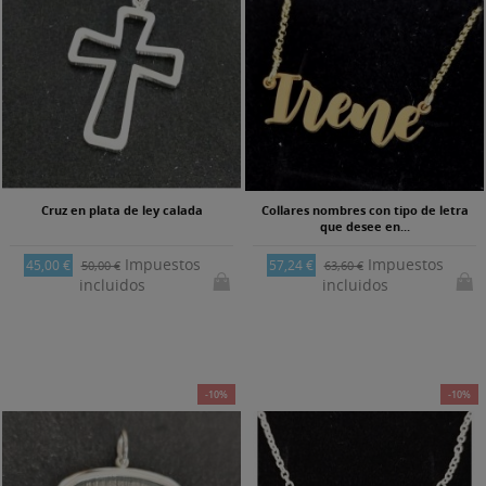
Cruz en plata de ley calada
Collares nombres con tipo de letra
que desee en...
Impuestos
Impuestos
45,00 €
57,24 €
50,00 €
63,60 €
incluidos
incluidos
-10%
-10%