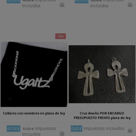
35,26 €
42,50 €
43,00 €
50,00 €
incluidos
incluidos
-10%
Collares con nombres en plata de ley
Cruz diseño POR ENCARGO
PRESUPUESTO PREVIO plata de ley
Impuestos
Impuestos incluidos
47,54 €
0,00 €
52,82 €
incluidos