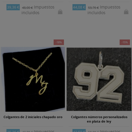
Impuestos
Impuestos
39,36 €
44,08 €
48,00 €
53,76 €
incluidos
incluidos
-18%
-15%
Colgantes de 2 iniciales chapado oro
Colgantes números personalizados
en plata de ley
Impuestos
Impuestos