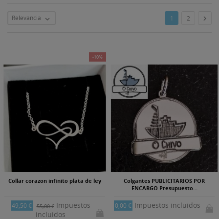
Relevancia

1
2

-10%
Collar corazon infinito plata de ley
Colgantes PUBLICITARIOS POR
ENCARGO Presupuesto...
Impuestos
Impuestos incluidos
49,50 €
0,00 €
55,00 €
incluidos