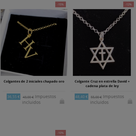
-15%
-12%
Colgantes de 2 iniciales chapado oro
Colgante Cruz en estrella David +
cadena plata de ley
Impuestos
Impuestos
36,55 €
48,40 €
43,00 €
55,00 €
incluidos
incluidos
-10%