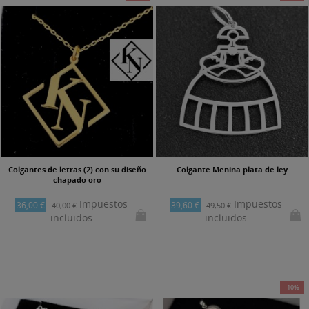
Colgantes de letras (2) con su diseño
Colgante Menina plata de ley
chapado oro
Impuestos
Impuestos
36,00 €
39,60 €
40,00 €
49,50 €
incluidos
incluidos
-10%