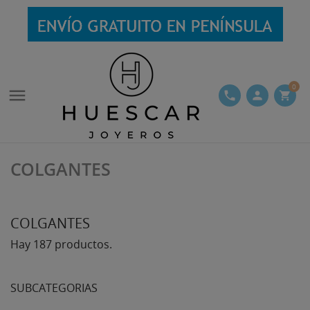
0

phone
person
shopping_cart
COLGANTES
COLGANTES
Hay 187 productos.
SUBCATEGORIAS