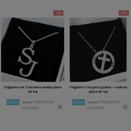
-15%
-10%
Colgantes de 2 iniciales unidas plata
Colgante Cruz para grabar + cadena
de ley
plata de ley
Impuestos
Impuestos
35,70 €
49,50 €
42,00 €
55,00 €
incluidos
incluidos