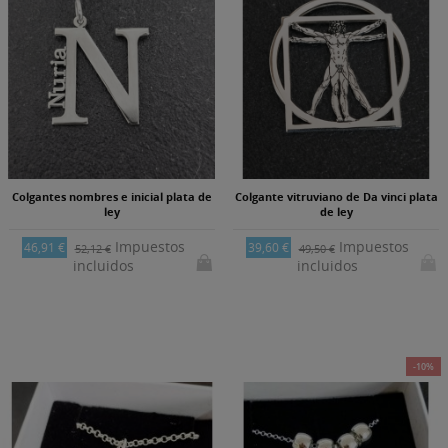
Colgantes nombres e inicial plata de
Colgante vitruviano de Da vinci plata
ley
de ley
Impuestos
Impuestos
46,91 €
39,60 €
52,12 €
49,50 €
incluidos
incluidos
-10%