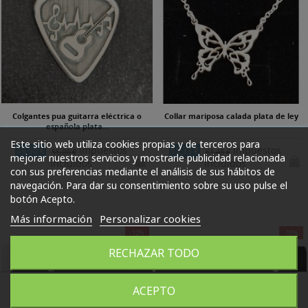
Colgantes pua guitarra eléctrica o
Collar mariposa calada plata de ley
española plata...
Este sitio web utiliza cookies propias y de terceros para
Impuestos
Impuestos
49,50 €
55,33 €
55,00 €
61,48 €
mejorar nuestros servicios y mostrarle publicidad relacionada
incluidos
incluidos
con sus preferencias mediante el análisis de sus hábitos de
navegación. Para dar su consentimiento sobre su uso pulse el
botón Acepto.
Más información
Personalizar cookies
-12%
-10%
RECHAZAR TODO
ACEPTO
WhatsApp
664072911