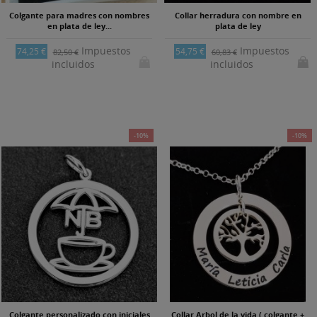
Colgante para madres con nombres
Collar herradura con nombre en
en plata de ley...
plata de ley
Impuestos
Impuestos
74,25 €
54,75 €
82,50 €
60,83 €
incluidos
incluidos
-10%
-10%
Colgante personalizado con iniciales
Collar Arbol de la vida ( colgante +