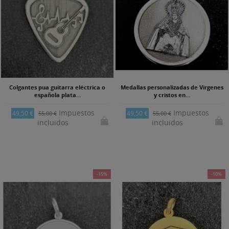
Colgantes pua guitarra eléctrica o
Medallas personalizadas de Virgenes
española plata...
y cristos en...
Impuestos
Impuestos
49,50 €
49,50 €
55,00 €
55,00 €
incluidos
incluidos
-15%
-10%