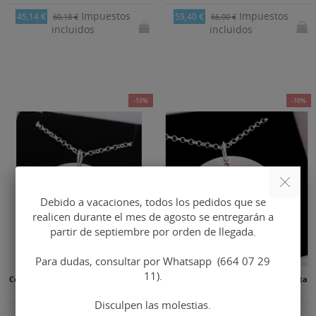
Impuestos
Impuestos
45,14 €
59,40 €
60,18 €
66,00 €
incluidos
incluidos
-10%
-10%
Debido a vacaciones, todos los pedidos que se
realicen durante el mes de agosto se entregarán a
partir de septiembre por orden de llegada.
Para dudas, consultar por Whatsapp (664 07 29
11).
Colgante corazón + cadena en plata
Colgante grabado + cadena en plata
de ley...
de ley...
Disculpen las molestias.
Impuestos
Impuestos
55,74 €
57,85 €
61,94 €
64,28 €