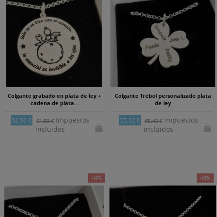
Colgante grabado en plata de ley +
Colgante Trébol personalizado plata
cadena de plata...
de ley
Impuestos
Impuestos
52,56 €
55,62 €
61,83 €
65,43 €
incluidos
incluidos
-10%
-10%