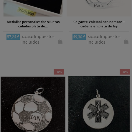
Medallas personalizadas siluetas
Colgante Voleibol con nombre +
caladas plata de...
cadena en plata de ley
Impuestos
Impuestos
57,24 €
49,30 €
63,60 €
58,00 €
incluidos
incluidos
-10%
-20%