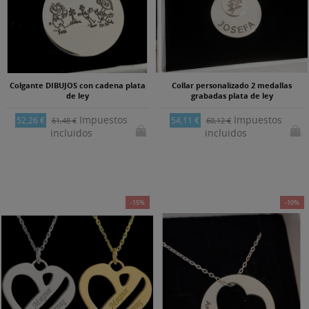
Colgante DIBUJOS con cadena plata
Collar personalizado 2 medallas
de ley
grabadas plata de ley
Impuestos
Impuestos
52,26 €
54,11 €
61,48 €
60,12 €
incluidos
incluidos
-15%
-10%