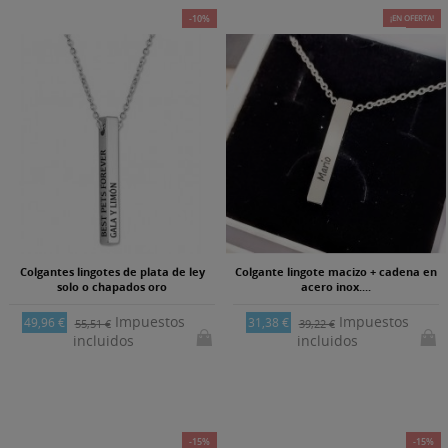
-10%
¡EN OFERTA!
-20%
Colgantes lingotes de plata de ley
Colgante lingote macizo + cadena en
solo o chapados oro
acero inox....
Impuestos
Impuestos
49,96 €
31,38 €
55,51 €
39,22 €
incluidos
incluidos
-15%
-15%