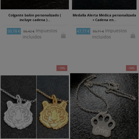
Colgante balón personalizado (
Medalla Alerta Médica personalizada
incluye cadena )...
+ Cadena en...
Impuestos
Impuestos
50,78 €
47,77 €
56,42 €
59,71 €
incluidos
incluidos
-10%
-10%