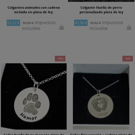
Colgantes animales con cadena
Colgante Huella de perro
incluida en plata de ley.
personalizado plata de ley
Impuestos
Impuestos
52,47 €
45,56 €
58,30 €
50,62 €
incluidos
incluidos
-10%
-10%
Collar huella de tu mascota plata de
Collar Pies corazón + cadena plata de