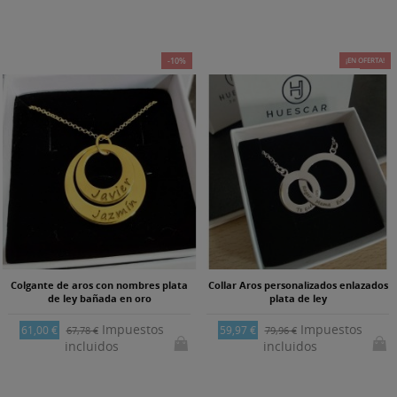
-10%
¡EN OFERTA!
-25%
Colgante de aros con nombres plata
Collar Aros personalizados enlazados
de ley bañada en oro
plata de ley
Impuestos
Impuestos
61,00 €
59,97 €
67,78 €
79,96 €
incluidos
incluidos