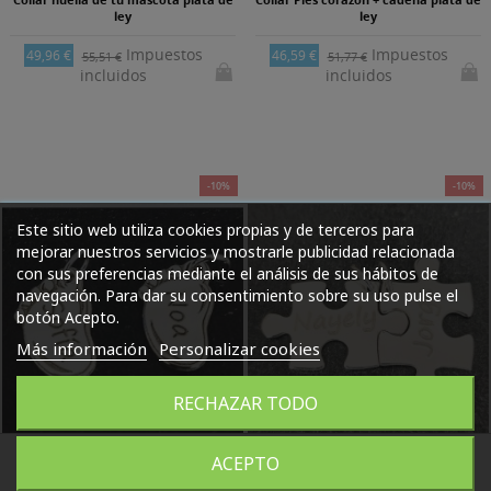
ley
ley
Impuestos
Impuestos
49,96 €
46,59 €
55,51 €
51,77 €
incluidos
incluidos
-10%
-10%
Este sitio web utiliza cookies propias y de terceros para
mejorar nuestros servicios y mostrarle publicidad relacionada
con sus preferencias mediante el análisis de sus hábitos de
navegación. Para dar su consentimiento sobre su uso pulse el
botón Acepto.
Más información
Personalizar cookies
RECHAZAR TODO
ACEPTO
WhatsApp
664072911
Colgante pié personalizado en plata
Collares personalizados duo puzzles
de ley (incluyen...
en plata de ley