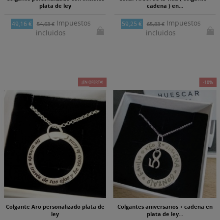
plata de ley
cadena ) en...
Impuestos
Impuestos
49,16 €
59,25 €
54,63 €
65,83 €
incluidos
incluidos
¡EN OFERTA!
-25%
-10%
Colgante Aro personalizado plata de
Colgantes aniversarios + cadena en
ley
plata de ley...