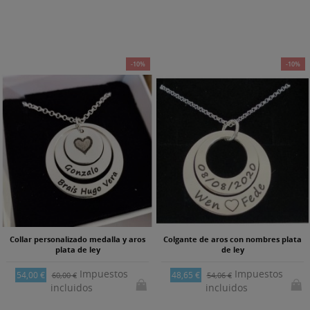
-10%
-10%
Collar personalizado medalla y aros
Colgante de aros con nombres plata
plata de ley
de ley
Impuestos
Impuestos
54,00 €
48,65 €
60,00 €
54,06 €
incluidos
incluidos