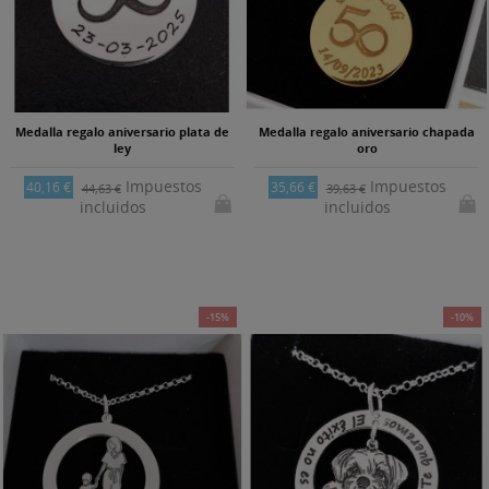
Medalla regalo aniversario plata de
Medalla regalo aniversario chapada
ley
oro
Impuestos
Impuestos
40,16 €
35,66 €
44,63 €
39,63 €
incluidos
incluidos
-15%
-10%