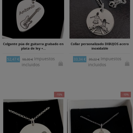
Colgante púa de guitarra grabado en
Collar personalizado DIBUJOS acero
plata de ley +...
inoxidable
Impuestos
Impuestos
52,47 €
33,34 €
58,30 €
39,22 €
incluidos
incluidos
-15%
-10%