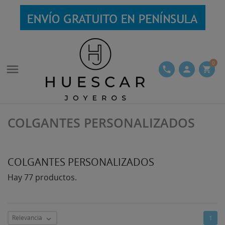
0

phone
person
shopping_cart
COLGANTES PERSONALIZADOS
COLGANTES PERSONALIZADOS
Hay 77 productos.
Relevancia
1
