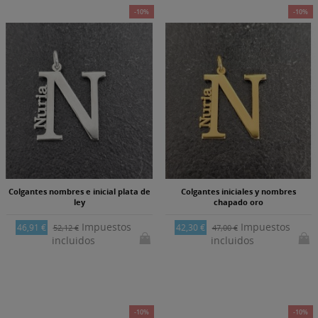
-10%
-10%
Colgantes nombres e inicial plata de
Colgantes iniciales y nombres
ley
chapado oro
Impuestos
Impuestos
46,91 €
42,30 €
52,12 €
47,00 €
incluidos
incluidos
-10%
-10%