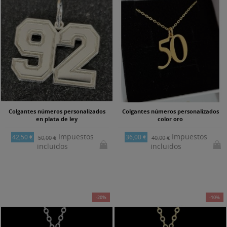
Colgantes números personalizados
Colgantes números personalizados
en plata de ley
color oro
Impuestos
Impuestos
42,50 €
36,00 €
50,00 €
40,00 €
incluidos
incluidos
-20%
-10%