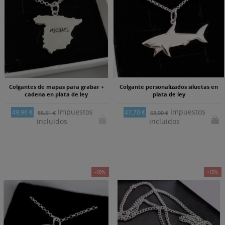
Colgantes de mapas para grabar +
Colgante personalizados siluetas en
cadena en plata de ley
plata de ley
Impuestos
Impuestos
49,96 €
47,70 €
55,51 €
53,00 €
incluidos
incluidos
-10%
-15%