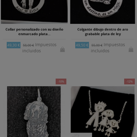
Collar personalizado con su diseño
Colgante dibujo dentro de aro
enmarcado plata...
grabable plata de ley
Impuestos
Impuestos
49,30 €
49,50 €
58,00 €
55,00 €
incluidos
incluidos
-10%
-12%