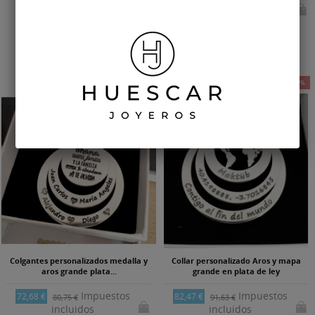
incluidos
incluidos
-10%
-10%
Colgantes personalizados medalla y
Collar personalizado Aros y mapa
aros grande plata...
grande en plata de ley
Impuestos
Impuestos
72,68 €
82,47 €
80,75 €
91,63 €
incluidos
incluidos