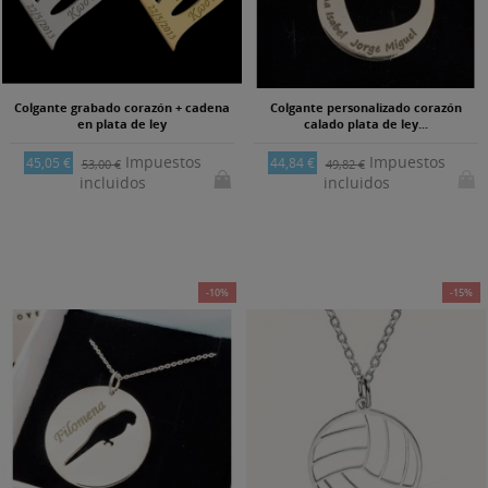
Colgante grabado corazón + cadena
Colgante personalizado corazón
en plata de ley
calado plata de ley...
Impuestos
Impuestos
45,05 €
44,84 €
53,00 €
49,82 €
incluidos
incluidos
-10%
-15%