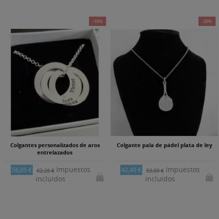
-10%
-20%
Colgantes personalizados de aros
Colgante pala de pádel plata de ley
entrelazados
Impuestos
Impuestos
56,05 €
42,40 €
62,28 €
53,00 €
incluidos
incluidos