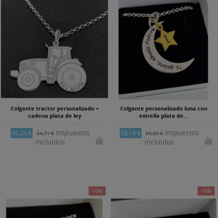
Colgante tractor personalizado +
Colgante personalizado luna con
cadena plata de ley
estrella plata de...
Impuestos
Impuestos
49,24 €
58,19 €
54,71 €
64,66 €
incluidos
incluidos
-15%
-15%