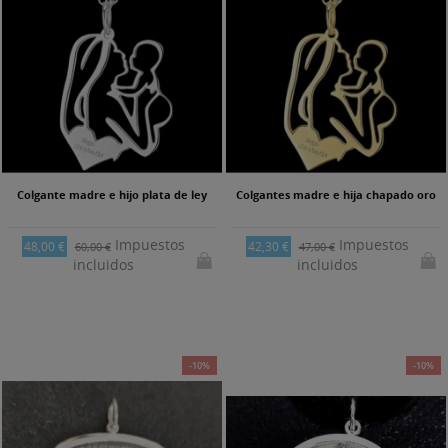
Colgante madre e hijo plata de ley
Colgantes madre e hija chapado oro
Impuestos
Impuestos
48,00 €
42,30 €
60,00 €
47,00 €
incluidos
incluidos
-10%
-10%