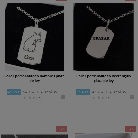
Collar personalizado hombres plata
Collar personalizado Rectángulo
de ley
plata de ley
Impuestos
Impuestos
46,66 €
36,40 €
54,90 €
42,82 €
incluidos
incluidos
-10%
-10%