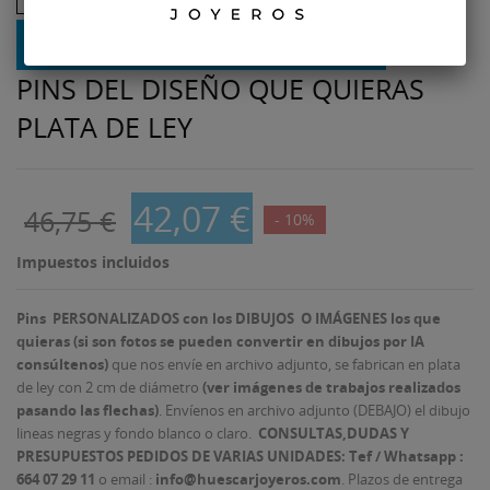
PINS DEL DISEÑO QUE QUIERAS
PLATA DE LEY
42,07 €
46,75 €
- 10%
Impuestos incluidos
Pins PERSONALIZADOS con los DIBUJOS O IMÁGENES los que
quieras (si son fotos se pueden convertir en dibujos por IA
consúltenos)
que nos envíe en archivo adjunto, se fabrican en plata
de ley con 2 cm de diámetro
(ver imágenes de trabajos realizados
pasando las flechas)
. Envíenos en archivo adjunto (DEBAJO) el dibujo
lineas negras y fondo blanco o claro.
CONSULTAS,DUDAS Y
PRESUPUESTOS PEDIDOS DE VARIAS UNIDADES: Tef /
Whatsapp :
664 07 29 11
o email :
info@huescarjoyeros.com
. Plazos de entrega