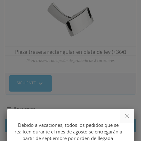
Pieza trasera rectangular en plata de ley (+36€)
Pieza trasera con opción de grabado de 8 caracteres
expand_more
SIGUIENTE
list
Resumen
Debido a vacaciones, todos los pedidos que se
Lista de componentes
realicen durante el mes de agosto se entregarán a
partir de septiembre por orden de llegada.