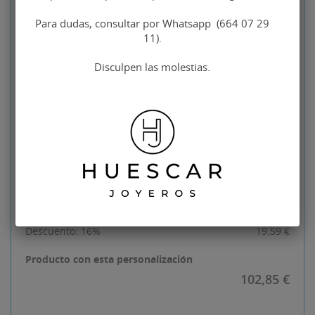
Precio base
Gemelos
122,44 €
personalizados
102,85 €
Para dudas, consultar por Whatsapp (664 07 29
11).
contorno que quiera
plata de ley
Disculpen las molestias.
Tipo de piezas
No seleccionado
traseras
Diseño
No seleccionado
Indicaciones para
No seleccionado
la personalización
de sus gemelos
Descuento: 16%
19.59
€
Producto con esta personalización
102,85 €