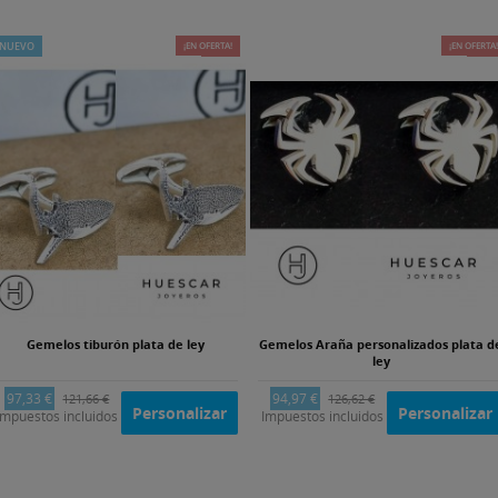
NUEVO
¡EN OFERTA!
-20%
¡EN OFERTA
-25
Gemelos tiburón plata de ley
Gemelos Araña personalizados plata d
ley
97,33 €
94,97 €
121,66 €
126,62 €
Personalizar
Personalizar
Impuestos incluidos
Impuestos incluidos