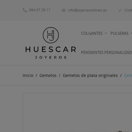
664 07 29 11
info@joyeriasonlines.es
Cont


COLGANTES
PULSERAS
PENDIENTES PERSONALIZA
Inicio
Gemelos
Gemelos de plata originales
Gem