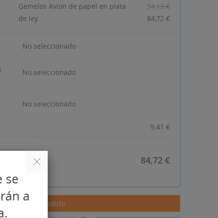
Gemelos Avion de papel en plata
94,13 €
de ley
84,72 €
No seleccionado
s
No seleccionado
No seleccionado
9.41
€
84,72 €
e se
arán a
 para poder añadirlo
a.