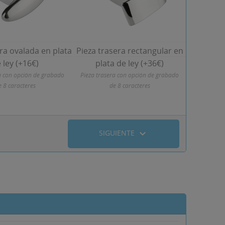
ra ovalada en plata
Pieza trasera rectangular en
 ley (+16€)
plata de ley (+36€)
a con opción de grabado
Pieza trasera con opción de grabado
e 8 caracteres
de 8 caracteres
expand_more
SIGUIENTE