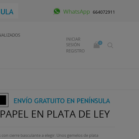
WhatsApp
664072911
NALIZADOS
INICIAR
0
SESIÓN
REGISTRO
PAPEL EN PLATA DE LEY
s con cierre basculante a elegir. Unos gemelos de plata