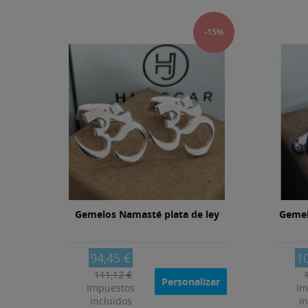
15%
-15%
ey
Gemelos Namasté plata de ley
Gemel
94,45 €
1
111,12 €
zar
Personalizar
Impuestos
Im
incluidos
i