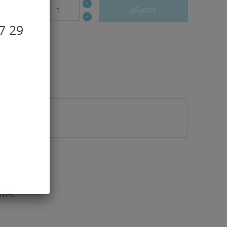
AÑADIR
7 29
ÍA: