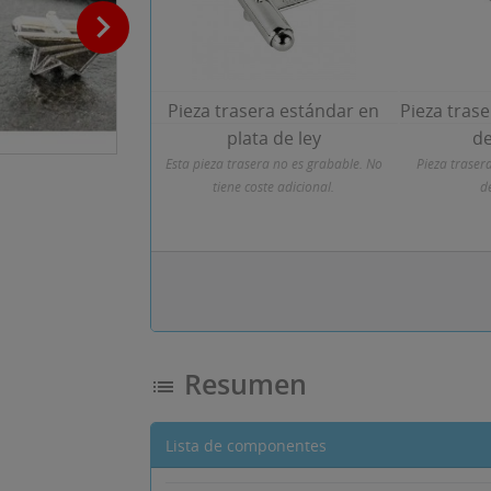

Pieza trasera estándar en
Pieza trase
plata de ley
de
Esta pieza trasera no es grabable. No
Pieza traser
tiene coste adicional.
d
Resumen
list
Lista de componentes