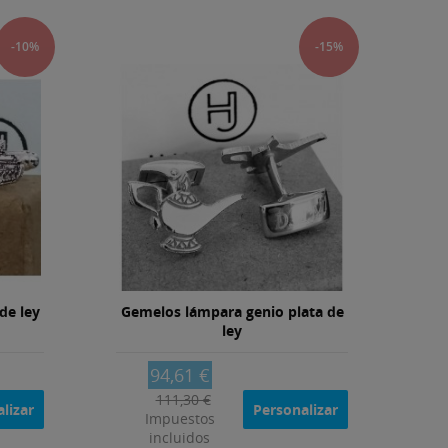
-10%
-15%
de ley
Gemelos lámpara genio plata de
G
ley
94,61 €
111,30 €
lizar
Personalizar
Impuestos
incluidos