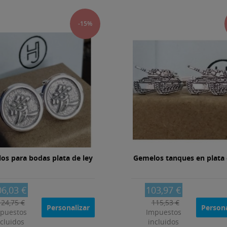
-15%
os para bodas plata de ley
Gemelos tanques en plata 
06,03 €
103,97 €
124,75 €
115,53 €
Personalizar
Persona
puestos
Impuestos
ncluidos
incluidos