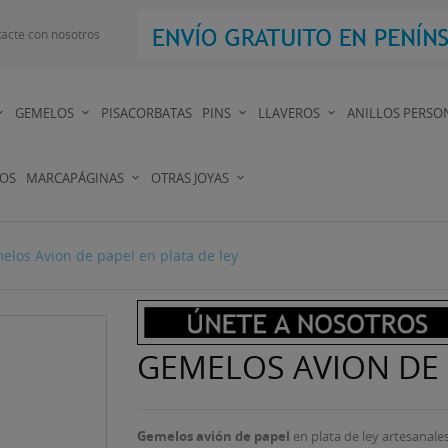
acte con nosotros
GEMELOS
PISACORBATAS
PINS
LLAVEROS
ANILLOS PERSO
DOS
MARCAPÁGINAS
OTRAS JOYAS
elos Avion de papel en plata de ley
GEMELOS AVION DE 
Gemelos avión de papel
en plata de ley artesanale