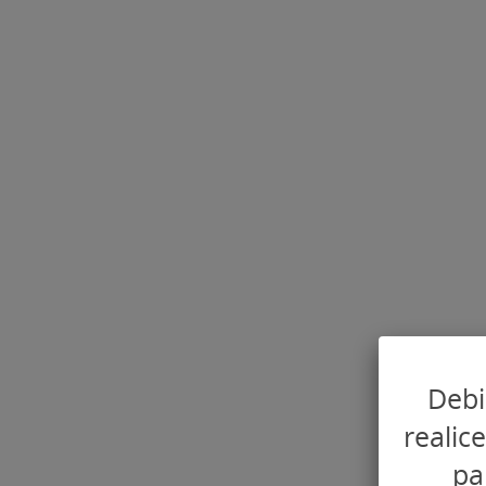
Debi
realic
pa