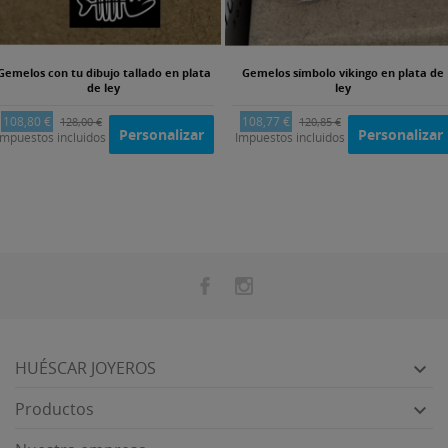
Gemelos con tu dibujo tallado en plata
Gemelos símbolo vikingo en plata de
de ley
ley
108,80 €
108,77 €
128,00 €
120,85 €
Personalizar
Personalizar
Impuestos incluidos
Impuestos incluidos
HUÉSCAR JOYEROS

Productos
