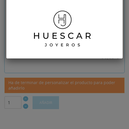
personalización de sus
gemelos
Diseño
No seleccionado
Descuento: 15%
16.03
€
Producto con esta personalización
90,85 €
Ha de terminar de personalizar el producto para poder
añadirlo
AÑADIR