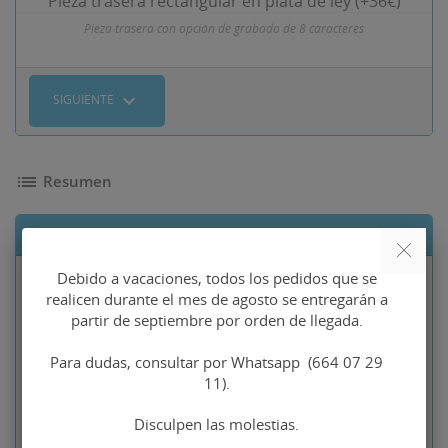
Pieza trasera rectangular en plata de ley (+36€)
Pieza trasera con opción de grabado de 8 caracteres
expand_more
SIGUIENTE
list
Resumen
Lista de componentes
Debido a vacaciones, todos los pedidos que se
Precio base
Gemelos
106,88 €
realicen durante el mes de agosto se entregarán a
cervecero plata
90,85 €
partir de septiembre por orden de llegada.
de ley
Para dudas, consultar por Whatsapp (664 07 29
Tipo de piezas traseras
11).
No seleccionado
Disculpen las molestias.
Indicaciones para la
No seleccionado