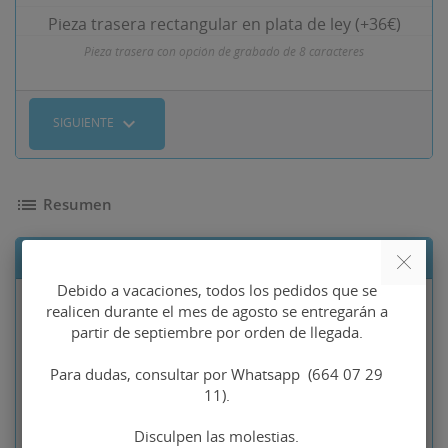
Pieza trasera rectangular en plata de ley (+36€)
Pieza trasera con opción de grabado de 8 caracteres
expand_more
SIGUIENTE
list
Resumen
Lista de componentes
Debido a vacaciones, todos los pedidos que se
realicen durante el mes de agosto se entregarán a
Precio base
Gemelos
122,61 €
partir de septiembre por orden de llegada.
Calavera pirata
98,09 €
plata de ley
Para dudas, consultar por Whatsapp (664 07 29
11).
Tipo de piezas traseras
No seleccionado
Disculpen las molestias.