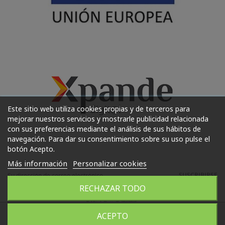
Este sitio web utiliza cookies propias y de terceros para
mejorar nuestros servicios y mostrarle publicidad relacionada
con sus preferencias mediante el análisis de sus hábitos de
navegación. Para dar su consentimiento sobre su uso pulse el
botón Acepto.
Más información
Personalizar cookies
SUSCRIBIRSE
RECHAZAR TODO
ACEPTO
WhatsApp
664072911
2022 Copyright (C) Huéscar Joyeros