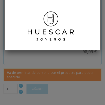
Indicaciones para la
No seleccionado
personalización de sus
gemelos
Diseño
No seleccionado
Descuento: 20%
24.52
€
Producto con esta personalización
98,09 €
Ha de terminar de personalizar el producto para poder
añadirlo
AÑADIR