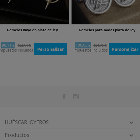
Gemelos Rayo en plata de ley
Gemelos para bodas plata de ley
98,11 €
106,03 €
122,64 €
124,75 €
Personalizar
Personalizar
Impuestos incluidos
Impuestos incluidos
HUÉSCAR JOYEROS

Productos
