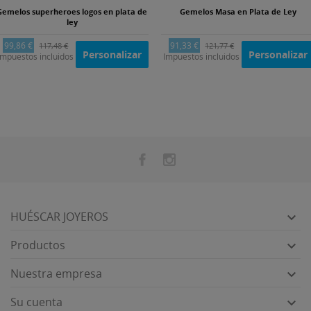
Gemelos superheroes logos en plata de
Gemelos Masa en Plata de Ley
ley
99,86 €
91,33 €
117,48 €
121,77 €
Personalizar
Personalizar
Impuestos incluidos
Impuestos incluidos
HUÉSCAR JOYEROS

Productos

Nuestra empresa

Su cuenta
