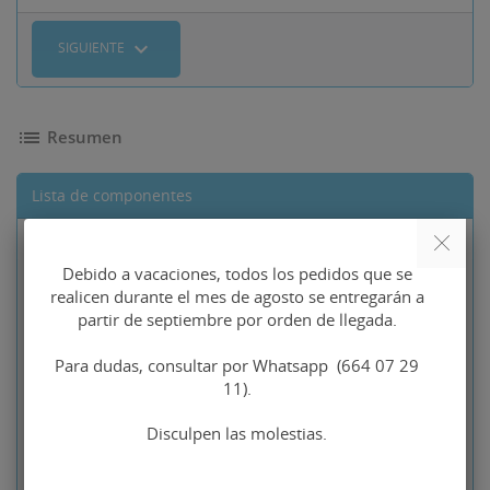
expand_more
SIGUIENTE
list
Resumen
Lista de componentes
Precio base
Gemelos
110,00 €
Debido a vacaciones, todos los pedidos que se
pequeño yod
93,50 €
realicen durante el mes de agosto se entregarán a
plata de ley
partir de septiembre por orden de llegada.
Tipo de piezas traseras
No seleccionado
Para dudas, consultar por Whatsapp (664 07 29
11).
Indicaciones para la
No seleccionado
Disculpen las molestias.
personalización de sus
gemelos