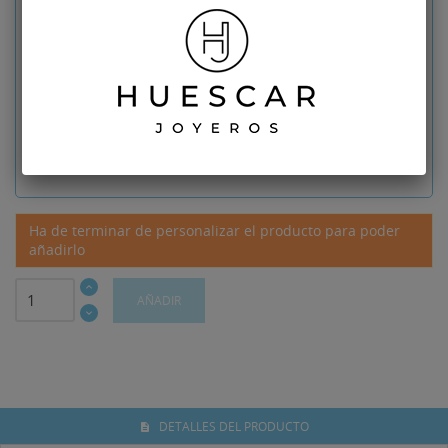
Diseño
No seleccionado
Descuento: 15%
16.50
€
Producto con esta personalización
93,50 €
Ha de terminar de personalizar el producto para poder
añadirlo
AÑADIR
DETALLES DEL PRODUCTO