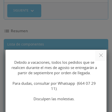
expand_more
SIGUIENTE
list
Resumen
Lista de componentes
Precio base
Gemelos
111,30 €
Debido a vacaciones, todos los pedidos que se
muñecos plata
94,61 €
realicen durante el mes de agosto se entregarán a
de ley
partir de septiembre por orden de llegada.
Tipo de piezas traseras
No seleccionado
Para dudas, consultar por Whatsapp (664 07 29
11).
Indicaciones para la
No seleccionado
Disculpen las molestias.
personalización de sus
gemelos