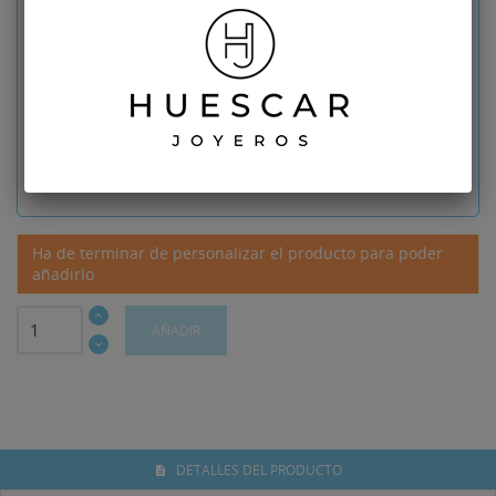
Diseño
No seleccionado
Descuento: 15%
16.70
€
Producto con esta personalización
94,61 €
Ha de terminar de personalizar el producto para poder
añadirlo
AÑADIR
DETALLES DEL PRODUCTO