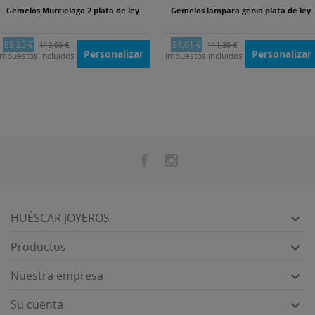
Gemelos Murcielago 2 plata de ley
Gemelos lámpara genio plata de ley
89,25 €
94,61 €
119,00 €
111,30 €
Personalizar
Personalizar
Impuestos incluidos
Impuestos incluidos
HUÉSCAR JOYEROS

Productos

Nuestra empresa

Su cuenta
