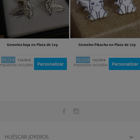
Gemelos hoja en Plata de Ley
Gemelos Pikachu en Plata de Ley
93,72 €
92,22 €
124,96 €
122,96 €
Personalizar
Personalizar
Impuestos incluidos
Impuestos incluidos
HUÉSCAR JOYEROS
