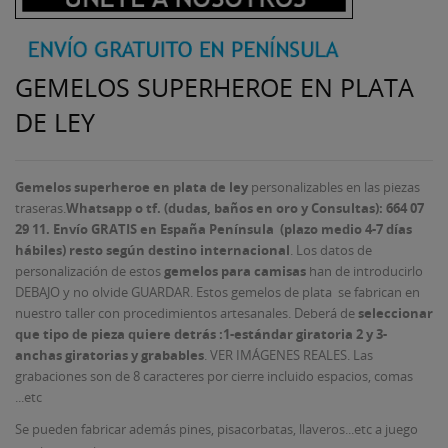
GEMELOS SUPERHEROE EN PLATA
DE LEY
Gemelos superheroe en plata de ley
personalizables en las piezas
traseras.
Whatsapp o tf. (dudas, baños en oro y Consultas): 664 07
29 11.
Envío GRATIS en España Península
(plazo medio 4-7 días
hábiles)
resto según destino internacional
. Los datos de
personalización de estos
gemelos para camisas
han de introducirlo
DEBAJO y no olvide GUARDAR. Estos gemelos de plata se fabrican en
nuestro taller con procedimientos artesanales. Deberá de
seleccionar
que tipo de pieza quiere detrás :1-estándar giratoria 2 y 3-
anchas giratorias y grabables
. VER IMÁGENES REALES. Las
grabaciones son de 8 caracteres por cierre incluido espacios, comas
...etc
Se pueden fabricar además pines, pisacorbatas, llaveros...etc a juego