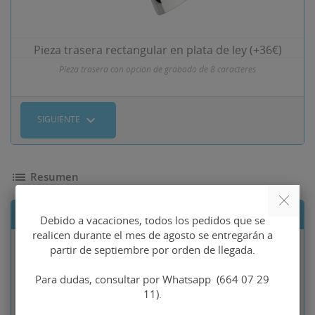
Pieza trasera rectangular en plata de ley (+36€)
Pieza trasera con opción de grabado de 8 caracteres
expand_more
SIGUIENTE
list
Resumen
Lista de componentes
Debido a vacaciones, todos los pedidos que se
realicen durante el mes de agosto se entregarán a
partir de septiembre por orden de llegada.
Precio base
Gemelos
116,60 €
superheroe en
92,11 €
Para dudas, consultar por Whatsapp (664 07 29
plata de ley
11).