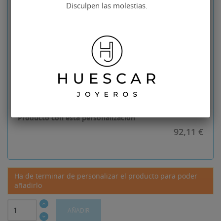
Tipo de piezas traseras
No seleccionado
Disculpen las molestias.
Indicaciones para la
No seleccionado
personalización de sus
gemelos
Diseño
No seleccionado
Descuento: 21%
24.49
€
Producto con esta personalización
92,11 €
Ha de terminar de personalizar el producto para poder
añadirlo
AÑADIR