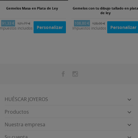
Gemelos Masa en Plata de Ley
Gemelos con tu dibujo tallado en plat
de ley
91,33 €
108,80 €
121,77 €
128,00 €
Personalizar
Personalizar
Impuestos incluidos
Impuestos incluidos
HUÉSCAR JOYEROS

Productos

Nuestra empresa

Su cuenta
