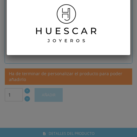
Diseño
No seleccionado
Descuento: 15%
15.90
€
Producto con esta personalización
90,10 €
Ha de terminar de personalizar el producto para poder
añadirlo
AÑADIR
DETALLES DEL PRODUCTO