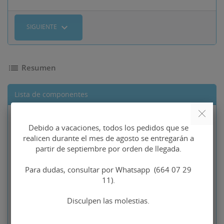
expand_more
SIGUIENTE
list
Resumen
Lista de componentes
Precio base
Gemelos
106,00 €
Debido a vacaciones, todos los pedidos que se
sombrero plata
90,10 €
realicen durante el mes de agosto se entregarán a
de ley
partir de septiembre por orden de llegada.
Tipo de piezas traseras
Para dudas, consultar por Whatsapp (664 07 29
No seleccionado
11).
Indicaciones para la
No seleccionado
Disculpen las molestias.
personalización de sus
gemelos