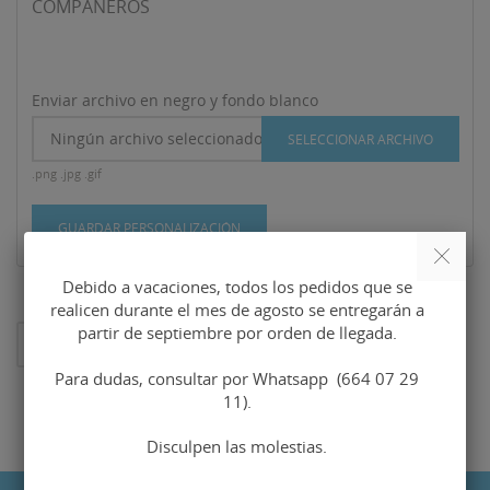
COMPAÑEROS
Enviar archivo en negro y fondo blanco
Ningún archivo seleccionado
SELECCIONAR ARCHIVO
.png .jpg .gif
GUARDAR PERSONALIZACIÓN
Debido a vacaciones, todos los pedidos que se
realicen durante el mes de agosto se entregarán a
partir de septiembre por orden de llegada.
AL CARRITO
Para dudas, consultar por Whatsapp (664 07 29
11).
Disculpen las molestias.