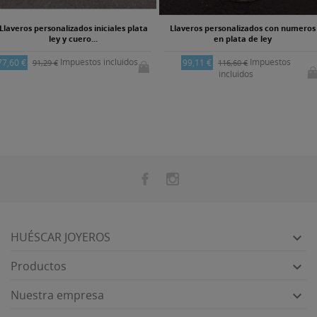
Llaveros personalizados iniciales plata
Llaveros personalizados con numeros
ley y cuero...
en plata de ley
Impuestos incluidos
Impuestos
77,60 €
99,11 €
91,29 €
116,60 €
incluidos
HUÉSCAR JOYEROS

Productos

Nuestra empresa
