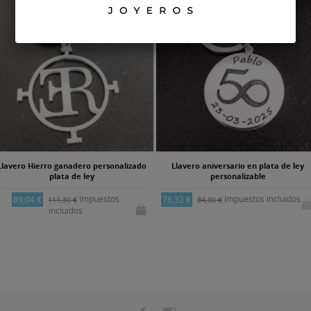
Llavero Hierro ganadero personalizado
Llavero aniversario en plata de ley
plata de ley
personalizable
Impuestos
Impuestos incluidos
89,04 €
76,32 €
111,30 €
84,80 €
incluidos