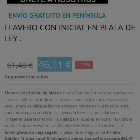
LLAVERO CON INICIAL EN PLATA DE
LEY .
46,11 €
61,48 €
- 25%
Impuestos incluidos
Llavero con inicial de plata
de ley y 2 cm de altura con un grosor de
1,5 mm, deberá de indicar la letra deseada en la ficha del producto,
este llavero de plata se fabrica artesanalmente en nuestros talleres,
cortando la plata con la inicial deseada (tiene el abecedario en
imágenes pase las flechas), la anilla para llaves es en acero inoxidable
por la firmeza de este metal. No olvide indicar la letra que desea.
Envío gratis en caja regalo
. El plazo de entrega es de
4-7 dias
hábiles
.
Dudas, modificaciones y consultas
:
tef-whatsapp 664 07