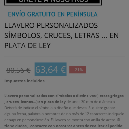
LLAVERO PERSONALIZADOS
SÍMBOLOS, CRUCES, LETRAS ... EN
PLATA DE LEY
63,64 €
80,56 €
- 21%
Impuestos incluidos
Llavero personalizados con símbolos o distintivos ( letras griegas
, cruces, iconos...) en plata de ley
de unos 30 mm de diámetro .
Deberá de indicar el símbolo o diseño que desea. Si quiere grabar
alguna fecha, palabra o nombres de no más de 12 caracteres indiquelo
debajo en personalización. El llavero se monta con anilla de acero.
Si
tiene dudas , contacte con nosotros antes de realizar el pedido: