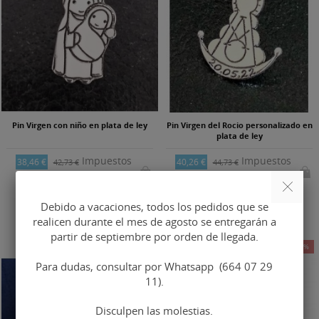
Pin Virgen con niño en plata de ley
Pin Virgen del Rocio personalizado en
plata de ley
Impuestos
Impuestos
38,46 €
40,26 €
42,73 €
44,73 €
incluidos
incluidos
Debido a vacaciones, todos los pedidos que se
realicen durante el mes de agosto se entregarán a
partir de septiembre por orden de llegada.
-10%
-10%
Para dudas, consultar por Whatsapp (664 07 29
11).
Disculpen las molestias.