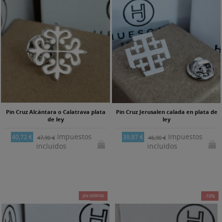
Pin Cruz Alcántara o Calatrava plata
Pin Cruz Jerusalen calada en plata de
de ley
ley
Impuestos
Impuestos
40,72 €
39,87 €
47,90 €
46,90 €
incluidos
incluidos
¡EN OFERTA!
-18%
-10%