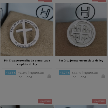
Pin Cruz personalizada enmarcada
Pin Cruz Jerusalen en plata de ley
en plata de ley
Impuestos
Impuestos
41,65 €
44,77 €
49,00 €
52,67 €
incluidos
incluidos
¡EN OFERTA!
-15%
¡EN OFERTA!
-15%