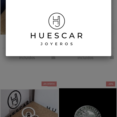
Pin Costalero en plata de ley
Pin ojo de Horus en plata de ley
Impuestos
Impuestos
41,39 €
40,49 €
45,99 €
44,99 €
incluidos
incluidos
¡EN OFERTA!
-10%
-20%