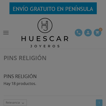
0

phone
person
shopping_cart
PINS RELIGIÓN
PINS RELIGIÓN
Hay 18 productos.
Relevancia
1
