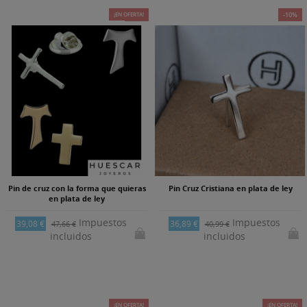
¡EN OFERTA!
-18%
-10%
Pin de cruz con la forma que quieras
Pin Cruz Cristiana en plata de ley
en plata de ley
Impuestos
Impuestos
39,08 €
36,89 €
47,66 €
40,99 €
incluidos
incluidos
¡EN OFERTA!
-15%
¡EN OFERTA!
-15%