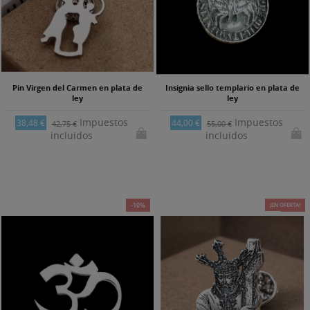
Pin Virgen del Carmen en plata de
Insignia sello templario en plata de
ley
ley
Impuestos
Impuestos
38,48 €
44,00 €
42,75 €
55,00 €
incluidos
incluidos
-10%
¡EN OFERTA!
-10%