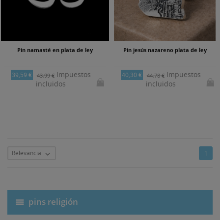
Pin namasté en plata de ley
Pin jesús nazareno plata de ley
Impuestos
Impuestos
39,59 €
40,30 €
43,99 €
44,78 €
incluidos
incluidos
Relevancia
1

pins religión