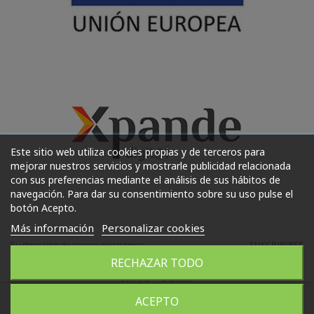
Este sitio web utiliza cookies propias y de terceros para
mejorar nuestros servicios y mostrarle publicidad relacionada
con sus preferencias mediante el análisis de sus hábitos de
navegación. Para dar su consentimiento sobre su uso pulse el
botón Acepto.
Más información
Personalizar cookies
SUSCRIBIRSE
RECHAZAR TODO
ACEPTO
WhatsApp
664072911
2022 Copyright (C) Huéscar Joyeros