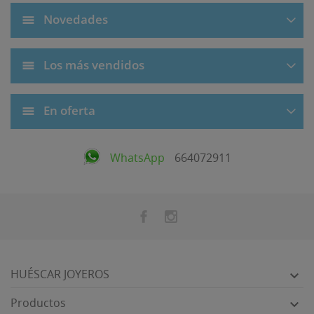
Novedades
Los más vendidos
En oferta
WhatsApp
664072911
HUÉSCAR JOYEROS

Productos
