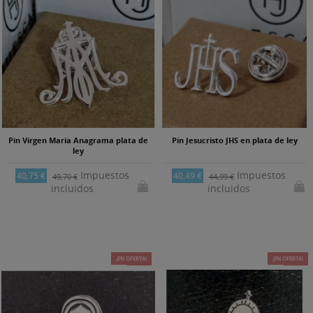
Pin Virgen María Anagrama plata de
Pin Jesucristo JHS en plata de ley
ley
Impuestos
Impuestos
40,75 €
40,49 €
49,70 €
44,99 €
incluidos
incluidos
¡EN OFERTA!
-10%
¡EN OFERTA!
-10%