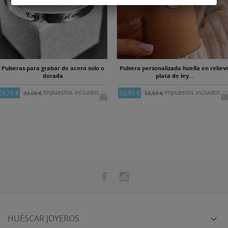
Pulseras para grabar de acero solo o
Pulsera personalizada huella en reliev
dorada
plata de ley...
Impuestos incluidos
Impuestos incluidos
29,70 €
52,95 €
33,00 €
58,83 €
HUÉSCAR JOYEROS
