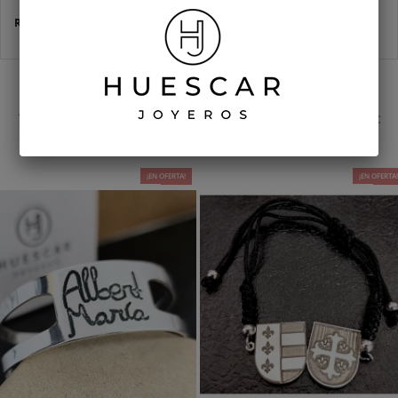
Referencia
hma-0062
16 OTROS PRODUCTOS EN LA MISMA CATEGORÍA:
¡EN OFERTA!
-20%
¡EN OFERTA
-15