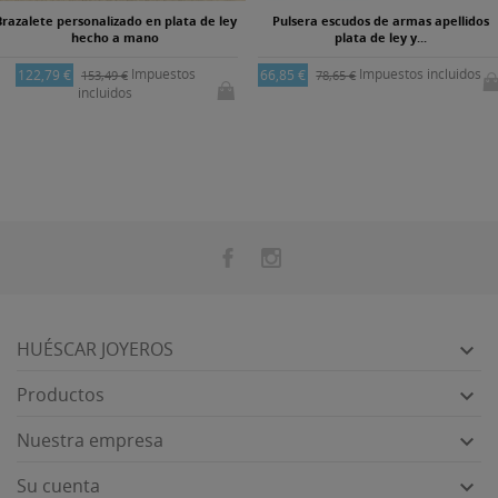
Brazalete personalizado en plata de ley
Pulsera escudos de armas apellidos
hecho a mano
plata de ley y...
Impuestos
Impuestos incluidos
122,79 €
66,85 €
153,49 €
78,65 €
incluidos
HUÉSCAR JOYEROS

Productos

Nuestra empresa

Su cuenta
