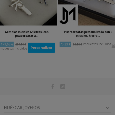
Gemelos iniciales (2 letras) con
Pisarcorbatas personalizado con 2
pisacorbatas a...
iniciales, hierro...
Impuestos incluidos
179,63 €
75,23 €
239,50 €
83,58 €
Personalizar
Impuestos incluidos
HUÉSCAR JOYEROS
