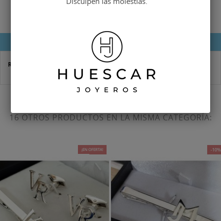
Disculpen las molestias.
DETALLES DEL PRODUCTO
Referencia
P-0009-R
16 OTROS PRODUCTOS EN LA MISMA CATEGORÍA:
¡EN OFERTA!
-25%
-10