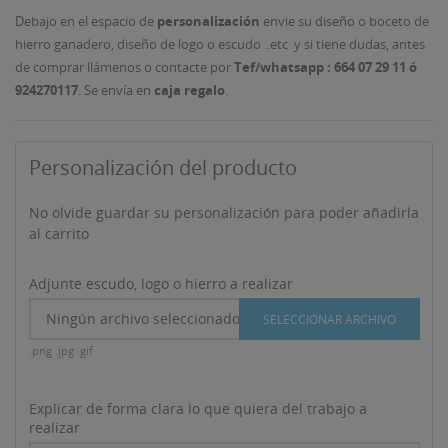
Debajo en el espacio de
personalización
envie su diseño o boceto de
hierro ganadero, diseño de logo o escudo ..etc y si tiene dudas, antes
de comprar llámenos o contacte por
Tef/whatsapp : 664 07 29 11 ó
924270117
. Se envía en
caja regalo
.
Personalización del producto
No olvide guardar su personalización para poder añadirla
al carrito
Adjunte escudo, logo o hierro a realizar
Ningún archivo seleccionado
SELECCIONAR ARCHIVO
.png .jpg .gif
Explicar de forma clara lo que quiera del trabajo a
realizar