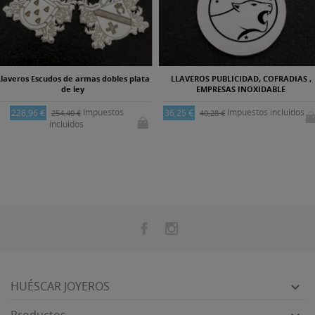
Llaveros Escudos de armas dobles plata
LLAVEROS PUBLICIDAD, COFRADIAS ,
de ley
EMPRESAS INOXIDABLE
Impuestos
Impuestos incluidos
228,96 €
36,25 €
254,40 €
40,28 €
incluidos
HUÉSCAR JOYEROS

Productos