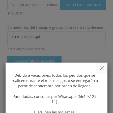
Ningún archivo seleccionado
SELECCIONAR ARCHIVO
.png .jpg .gif
Comentarios del trabajo y grabación trasera si lo desean
250 caracteres como máximo
GUARDAR PERSONALIZACIÓN
Debido a vacaciones, todos los pedidos que se
realicen durante el mes de agosto se entregarán a
partir de septiembre por orden de llegada.
AL CARRITO
Para dudas, consultar por Whatsapp (664 07 29
11).
Disculpen las molestias.