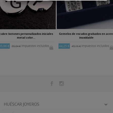
cubre botones personalizados iniciales
Gemelos de escudos grabados en acer
metal color...
inoxidable
Impuestos incluidos
Impuestos incluidos
35,86 €
44,25 €
39,84 €
49,16 €
HUÉSCAR JOYEROS
