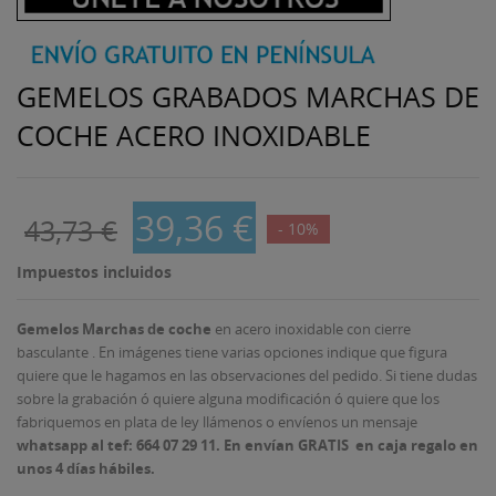
GEMELOS GRABADOS MARCHAS DE
COCHE ACERO INOXIDABLE
39,36 €
43,73 €
- 10%
Impuestos incluidos
Gemelos Marchas de coche
en acero inoxidable con cierre
basculante . En imágenes tiene varias opciones indique que figura
quiere que le hagamos en las observaciones del pedido. Si tiene dudas
sobre la grabación ó quiere alguna modificación ó quiere que los
fabriquemos en plata de ley llámenos o envíenos un mensaje
whatsapp al tef: 664 07 29 11. En envían GRATIS en caja regalo en
unos 4 días hábiles.