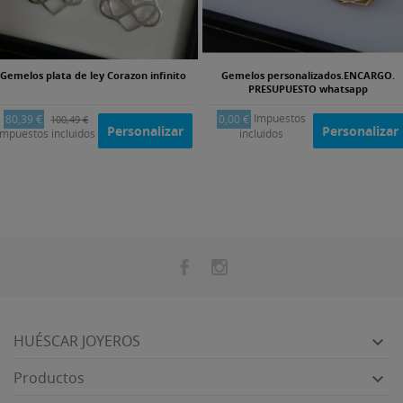
Gemelos plata de ley Corazon infinito
Gemelos personalizados.ENCARGO.
PRESUPUESTO whatsapp
Impuestos
80,39 €
0,00 €
100,49 €
Personalizar
Personalizar
Impuestos incluidos
incluidos
HUÉSCAR JOYEROS

Productos
