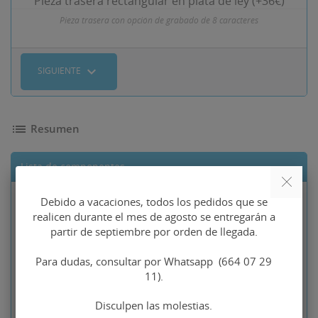
Pieza trasera rectangular en plata de ley (+36€)
Pieza trasera con opción de grabado de 8 caracteres
expand_more
SIGUIENTE
list
Resumen
Lista de componentes
Debido a vacaciones, todos los pedidos que se
Precio base
Gemelos
122,00 €
realicen durante el mes de agosto se entregarán a
anagramas Jesús y
103,70 €
partir de septiembre por orden de llegada.
María plata de ley
Para dudas, consultar por Whatsapp (664 07 29
Tipo de piezas
No seleccionado
11).
traseras
Disculpen las molestias.
Indicaciones para la