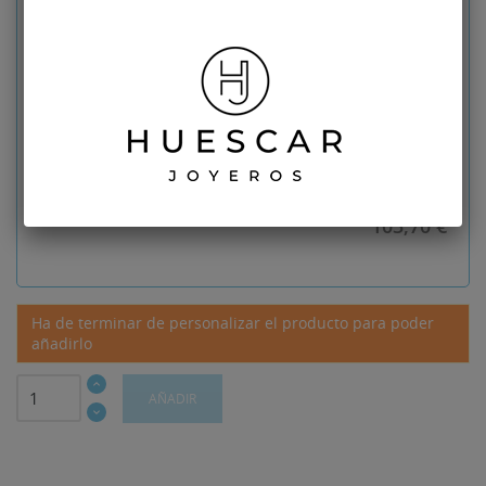
No seleccionado
personalización de
sus gemelos
Diseño
No seleccionado
Descuento: 15%
18.30
€
Producto con esta personalización
103,70 €
Ha de terminar de personalizar el producto para poder
añadirlo
AÑADIR