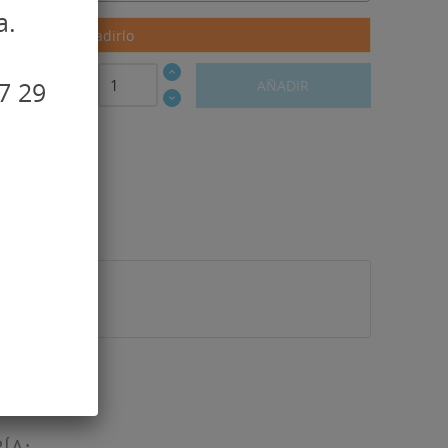
a.
 para poder añadirlo
7 29
AÑADIR
ÍA: