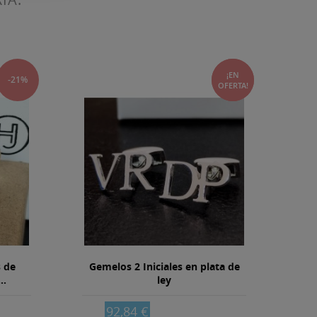
¡EN
-21%
-25%
OFERTA!
 de
Gemelos 2 Iniciales en plata de
G
..
ley
92,84 €