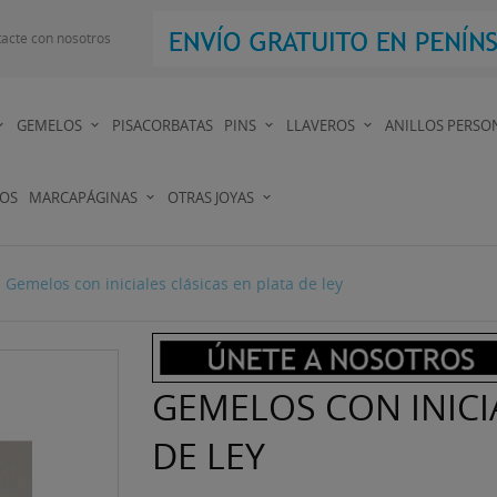
acte con nosotros
GEMELOS
PISACORBATAS
PINS
LLAVEROS
ANILLOS PERSO
DOS
MARCAPÁGINAS
OTRAS JOYAS
Gemelos con iniciales clásicas en plata de ley
GEMELOS CON INICI
DE LEY