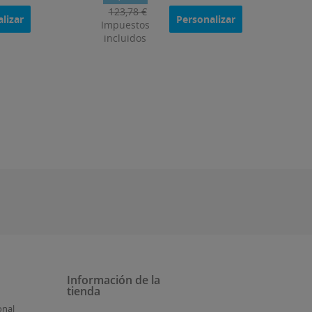
123,78 €
lizar
Personalizar
Impuestos
incluidos
Información de la
tienda
onal