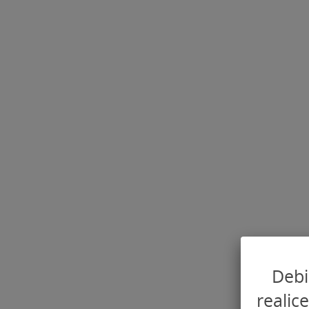
Debi
realic