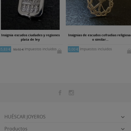
Insignia escudos ciudades y regiones
Insignias de escudos cofradías religiosa
plata de ley
o similar...
Impuestos incluidos
Impuestos incluidos
45,83 €
0,00 €
50,92 €
HUÉSCAR JOYEROS

Productos
