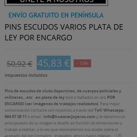
PINS ESCUDOS VARIOS PLATA DE
LEY POR ENCARGO
45,83 €
50,92 €
- 10%
Impuestos incluidos
Pins de escudos de clubs deportivos, de cuerpos policiales y
militares...etc en plata de ley
solo o bañados en oro
POR
ENCARGO (ver imágenes de trabajos realizados)
. Para mejor
comunicación contacte con nosotros a través del
Tef/
Whatsapp :
664 07 29 11
o email :
info@huescarjoyeros.com
y le daremos un
presupuesto de su imagen o diseño en función de dimensiones y
trabajo a realizar, a la vez que resolveremos sus dudas sobre el
acabado del pin (cortados , grabados, altos y bajos relieves.....). El