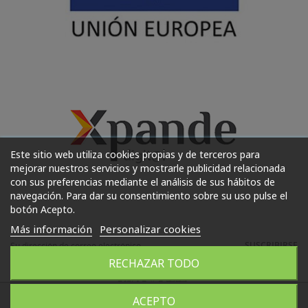
Este sitio web utiliza cookies propias y de terceros para
mejorar nuestros servicios y mostrarle publicidad relacionada
con sus preferencias mediante el análisis de sus hábitos de
navegación. Para dar su consentimiento sobre su uso pulse el
botón Acepto.
Más información
Personalizar cookies
SUSCRIBIRSE
RECHAZAR TODO
ACEPTO
WhatsApp
664072911
2022 Copyright (C) Huéscar Joyeros