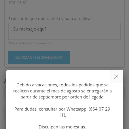
.png .jpg .gif
Explicar lo que quiera del trabajo a realizar
250 caracteres como máximo
GUARDAR PERSONALIZACIÓN
ACABADO
Debido a vacaciones, todos los pedidos que se
realicen durante el mes de agosto se entregarán a
partir de septiembre por orden de llegada.
Para dudas, consultar por Whatsapp (664 07 29
AL CARRITO
11).
Disculpen las molestias.