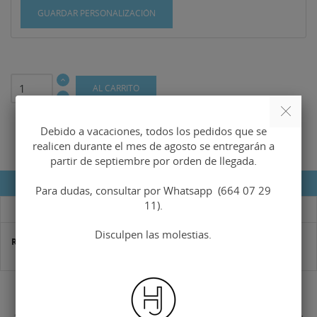
GUARDAR PERSONALIZACIÓN
AL CARRITO
Debido a vacaciones, todos los pedidos que se
realicen durante el mes de agosto se entregarán a
partir de septiembre por orden de llegada.
DETALLES DEL PRODUCTO
Para dudas, consultar por Whatsapp (664 07 29
11).
DESCRIPCIÓN
Disculpen las molestias.
Referencia
hma-0275 árbol