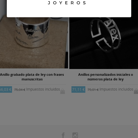
Anillo grabado plata de ley con frases
Anillos personalizados iniciales o
manuscritas
números plata de ley
Impuestos incluidos
Impuestos incluidos
66,03 €
71,11 €
75,04 €
79,01 €